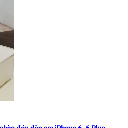
̉ chào đón đàn em iPhone 6, 6 Plus