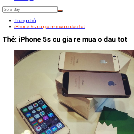
Trang chủ
iPhone 5s cu gia re mua o dau tot
Thẻ:
iPhone 5s cu gia re mua o dau tot