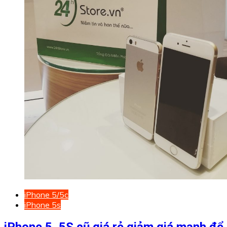
iPhone 5/5c
iPhone 5s
iPhone 5, 5S cũ giá rẻ giảm giá mạnh đê