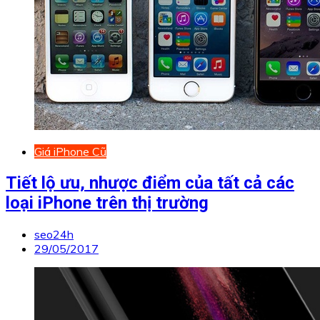
Giá iPhone Cũ
Tiết lộ ưu, nhược điểm của tất cả các
loại iPhone trên thị trường
seo24h
29/05/2017