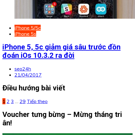
iPhone 5/5c
iPhone 5s
iPhone 5, 5c giảm giá sâu trước đồn
đoán iOs 10.3.2 ra đời
seo24h
21/04/2017
Điều hướng bài viết
1
2
3
…
29
Tiếp theo
Voucher tưng bừng – Mừng tháng tri
ân!