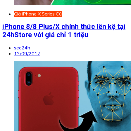
Giá iPhone X Series Cũ
iPhone 8/8 Plus/X chính thức lên kệ tại
24hStore với giá chỉ 1 triệu
seo24h
13/09/2017