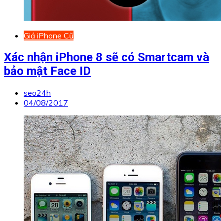
Giá iPhone Cũ
Xác nhận iPhone 8 sẽ có Smartcam và
bảo mật Face ID
seo24h
04/08/2017