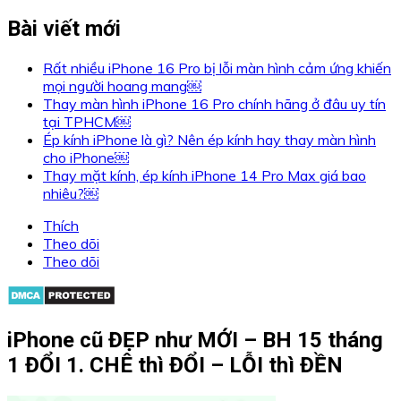
Bài viết mới
Rất nhiều iPhone 16 Pro bị lỗi màn hình cảm ứng khiến
mọi người hoang mang￼
Thay màn hình iPhone 16 Pro chính hãng ở đâu uy tín
tại TPHCM￼
Ép kính iPhone là gì? Nên ép kính hay thay màn hình
cho iPhone￼
Thay mặt kính, ép kính iPhone 14 Pro Max giá bao
nhiêu?￼
Thích
Theo dõi
Theo dõi
iPhone cũ ĐẸP như MỚI – BH 15 tháng
1 ĐỔI 1. CHÊ thì ĐỔI – LỖI thì ĐỀN