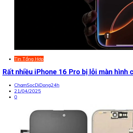
Tin Tổng Hợp
Rất nhiều iPhone 16 Pro bị lỗi màn hìn
ChamSocDiDong24h
21/04/2025
0