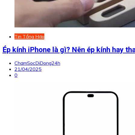
Tin Tổng Hợp
Ép kính iPhone là gì? Nên ép kính hay t
ChamSocDiDong24h
21/04/2025
0