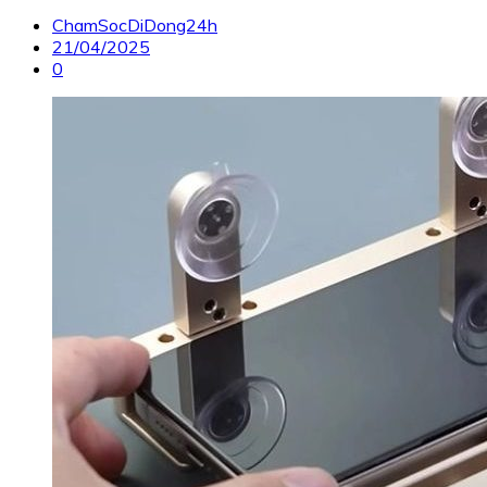
ChamSocDiDong24h
21/04/2025
0