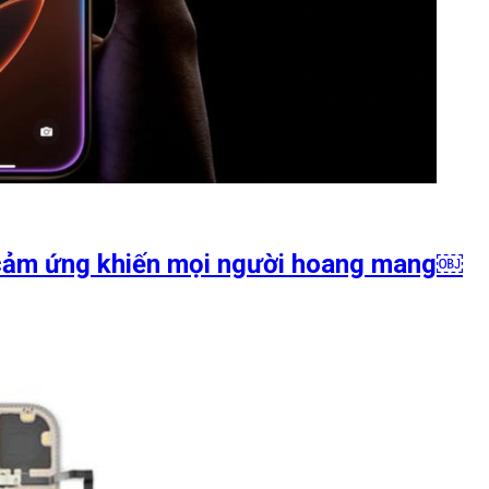
h cảm ứng khiến mọi người hoang mang￼