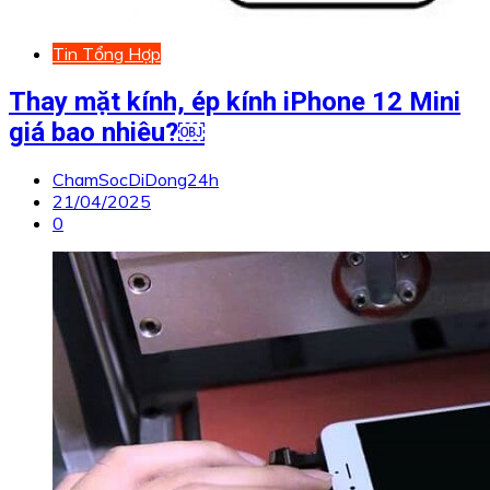
Tin Tổng Hợp
Thay mặt kính, ép kính iPhone 12 Mini
giá bao nhiêu?￼
ChamSocDiDong24h
21/04/2025
0