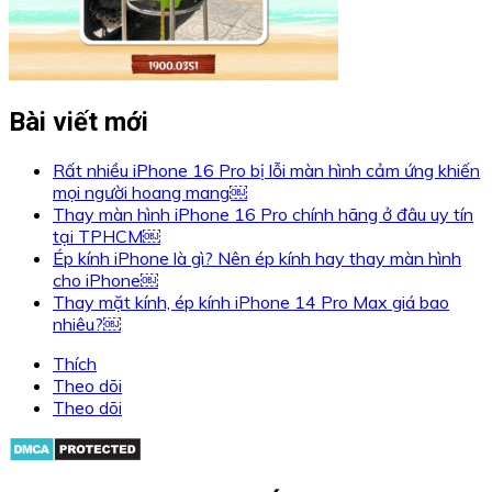
Bài viết mới
Rất nhiều iPhone 16 Pro bị lỗi màn hình cảm ứng khiến
mọi người hoang mang￼
Thay màn hình iPhone 16 Pro chính hãng ở đâu uy tín
tại TPHCM￼
Ép kính iPhone là gì? Nên ép kính hay thay màn hình
cho iPhone￼
Thay mặt kính, ép kính iPhone 14 Pro Max giá bao
nhiêu?￼
Thích
Theo dõi
Theo dõi