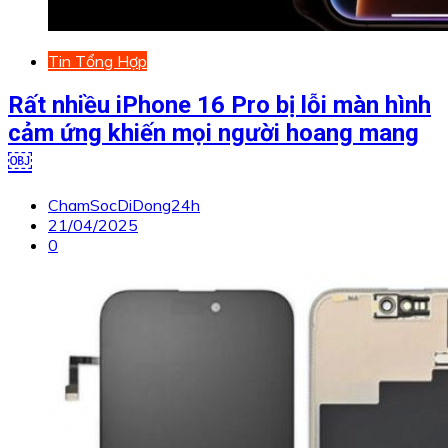
Tin Tổng Hợp
Rất nhiều iPhone 16 Pro bị lỗi màn hình
cảm ứng khiến mọi người hoang mang
￼
ChamSocDiDong24h
21/04/2025
0