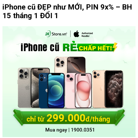
iPhone cũ ĐẸP như MỚI, PIN 9x% – BH
15 tháng 1 ĐỔI 1