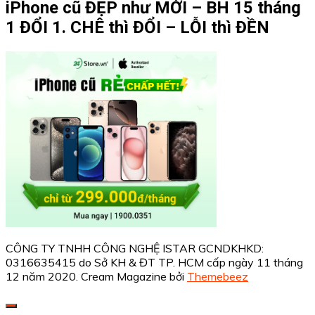
iPhone cũ ĐẸP như MỚI – BH 15 tháng
1 ĐỔI 1. CHÊ thì ĐỔI – LỖI thì ĐỀN
CÔNG TY TNHH CÔNG NGHỆ ISTAR GCNDKHKD:
0316635415 do Sở KH & ĐT TP. HCM cấp ngày 11 tháng
12 năm 2020.
Cream Magazine bởi
Themebeez