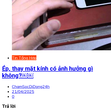
Tin Tổng Hợp
Ép, thay mặt kính có ảnh hưởng gì
không?￼￼
ChamSocDiDong24h
21/04/2025
0
Trả lời