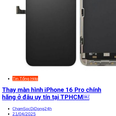
Tin Tổng Hợp
Thay màn hình iPhone 16 Pro chính
hãng ở đâu uy tín tại TPHCM￼
ChamSocDiDong24h
21/04/2025