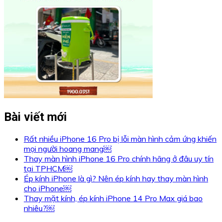
Bài viết mới
Rất nhiều iPhone 16 Pro bị lỗi màn hình cảm ứng khiến
mọi người hoang mang￼
Thay màn hình iPhone 16 Pro chính hãng ở đâu uy tín
tại TPHCM￼
Ép kính iPhone là gì? Nên ép kính hay thay màn hình
cho iPhone￼
Thay mặt kính, ép kính iPhone 14 Pro Max giá bao
nhiêu?￼