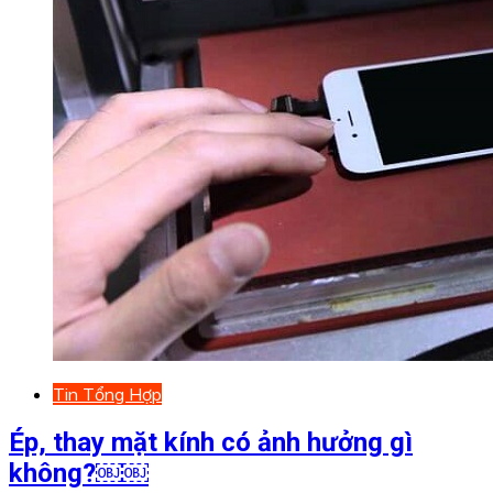
Tin Tổng Hợp
Ép, thay mặt kính có ảnh hưởng gì
không?￼￼