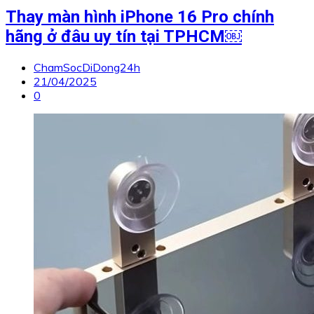
Thay màn hình iPhone 16 Pro chính
hãng ở đâu uy tín tại TPHCM￼
ChamSocDiDong24h
21/04/2025
0