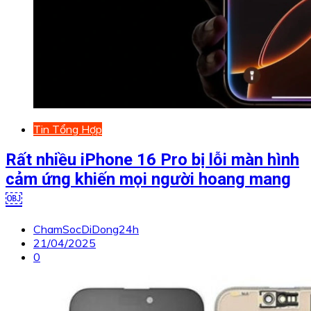
Tin Tổng Hợp
Rất nhiều iPhone 16 Pro bị lỗi màn hình
cảm ứng khiến mọi người hoang mang
￼
ChamSocDiDong24h
21/04/2025
0