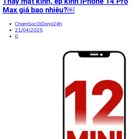
Thay mặt kính, ép kính iPhone 14 Pro
Max giá bao nhiêu?￼
ChamSocDiDong24h
21/04/2025
0