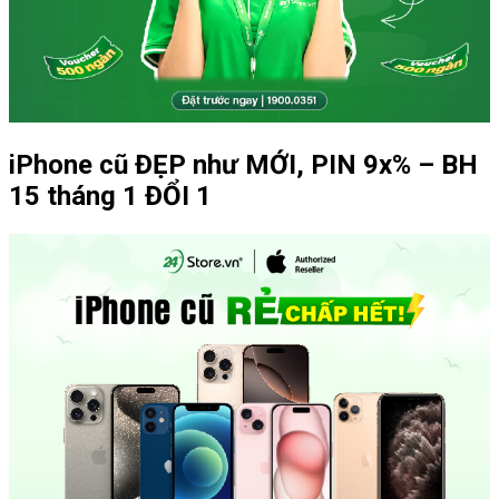
iPhone cũ ĐẸP như MỚI, PIN 9x% – BH
15 tháng 1 ĐỔI 1