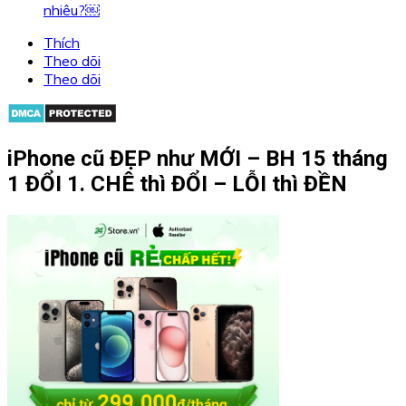
nhiêu?￼
Thích
Theo dõi
Theo dõi
iPhone cũ ĐẸP như MỚI – BH 15 tháng
1 ĐỔI 1. CHÊ thì ĐỔI – LỖI thì ĐỀN