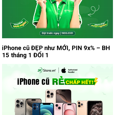
iPhone cũ ĐẸP như MỚI, PIN 9x% – BH
15 tháng 1 ĐỔI 1