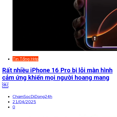
Tin Tổng Hợp
Rất nhiều iPhone 16 Pro bị lỗi màn hình
cảm ứng khiến mọi người hoang mang
￼
ChamSocDiDong24h
21/04/2025
0