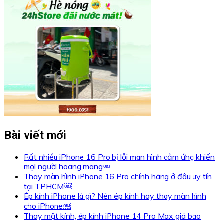
Bài viết mới
Rất nhiều iPhone 16 Pro bị lỗi màn hình cảm ứng khiến
mọi người hoang mang￼
Thay màn hình iPhone 16 Pro chính hãng ở đâu uy tín
tại TPHCM￼
Ép kính iPhone là gì? Nên ép kính hay thay màn hình
cho iPhone￼
Thay mặt kính, ép kính iPhone 14 Pro Max giá bao