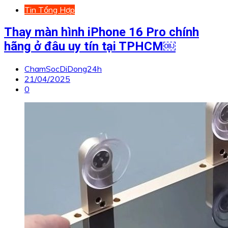
Tin Tổng Hợp
Thay màn hình iPhone 16 Pro chính
hãng ở đâu uy tín tại TPHCM￼
ChamSocDiDong24h
21/04/2025
0