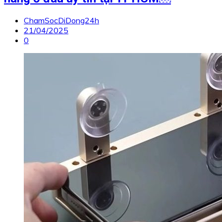
ChamSocDiDong24h
21/04/2025
0