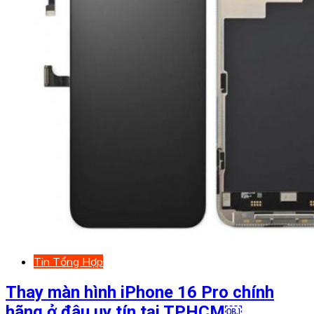
Tin Tổng Hợp
Thay màn hình iPhone 16 Pro chính
hãng ở đâu uy tín tại TPHCM￼