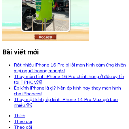
Bài viết mới
Rất nhiều iPhone 16 Pro bị lỗi màn hình cảm ứng khiến
mọi người hoang mang￼
Thay màn hình iPhone 16 Pro chính hãng ở đâu uy tín
tại TPHCM￼
Ép kính iPhone là gì? Nên ép kính hay thay màn hình
cho iPhone￼
Thay mặt kính, ép kính iPhone 14 Pro Max giá bao
nhiêu?￼
Thích
Theo dõi
Theo dõi