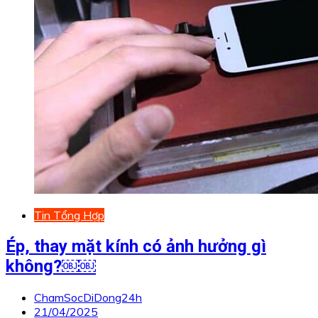
Tin Tổng Hợp
Ép, thay mặt kính có ảnh hưởng gì
không?￼￼
ChamSocDiDong24h
21/04/2025