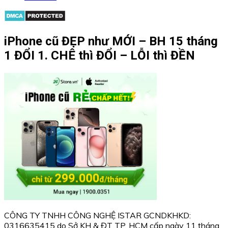
iPhone cũ ĐẸP như MỚI – BH 15 tháng
1 ĐỔI 1. CHÊ thì ĐỔI – LỖI thì ĐỀN
CÔNG TY TNHH CÔNG NGHỆ ISTAR GCNDKHKD:
0316635415 do Sở KH & ĐT TP. HCM cấp ngày 11 tháng