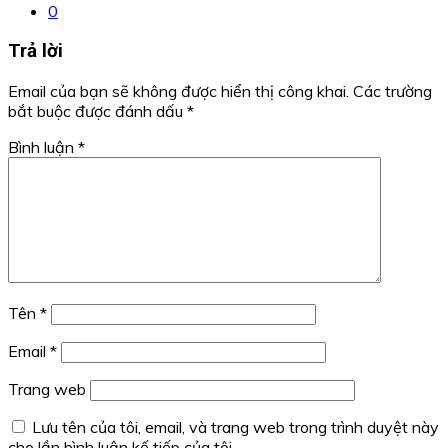
0
Trả lời
Email của bạn sẽ không được hiển thị công khai.
Các trường
bắt buộc được đánh dấu
*
Bình luận
*
Tên
*
Email
*
Trang web
Lưu tên của tôi, email, và trang web trong trình duyệt này
cho lần bình luận kế tiếp của tôi.