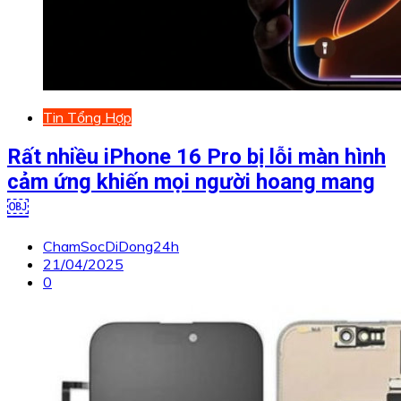
Tin Tổng Hợp
Rất nhiều iPhone 16 Pro bị lỗi màn hình
cảm ứng khiến mọi người hoang mang
￼
ChamSocDiDong24h
21/04/2025
0