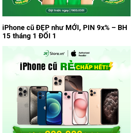
iPhone cũ ĐẸP như MỚI, PIN 9x% – BH
15 tháng 1 ĐỔI 1