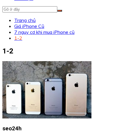
Trang chủ
Giá iPhone Cũ
7 nguy cơ khi mua iPhone cũ
1-2
1-2
seo24h