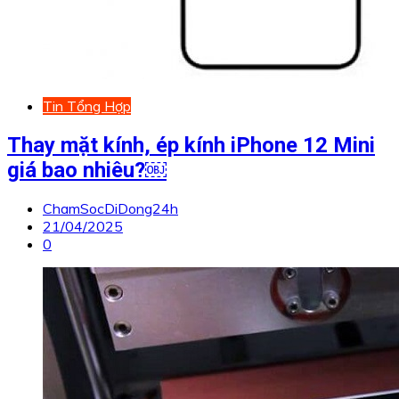
Tin Tổng Hợp
Thay mặt kính, ép kính iPhone 12 Mini
giá bao nhiêu?￼
ChamSocDiDong24h
21/04/2025
0