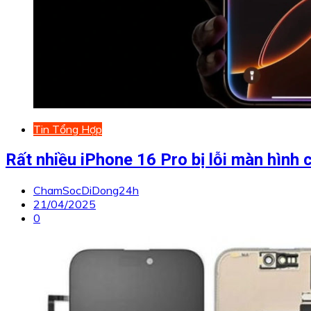
Tin Tổng Hợp
Rất nhiều iPhone 16 Pro bị lỗi màn hìn
ChamSocDiDong24h
21/04/2025
0