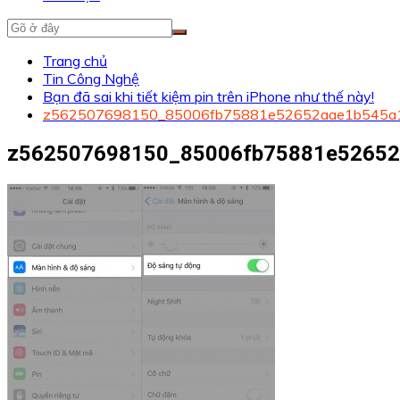
Trang chủ
Tin Công Nghệ
Bạn đã sai khi tiết kiệm pin trên iPhone như thế này!
z562507698150_85006fb75881e52652aae1b545a
z562507698150_85006fb75881e52652