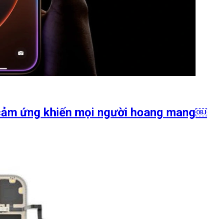
h cảm ứng khiến mọi người hoang mang￼