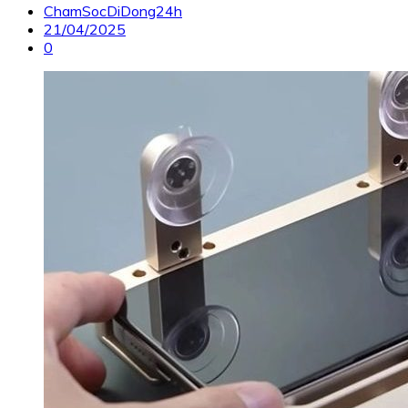
ChamSocDiDong24h
21/04/2025
0