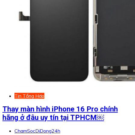
Tin Tổng Hợp
Thay màn hình iPhone 16 Pro chính
hãng ở đâu uy tín tại TPHCM￼
ChamSocDiDong24h