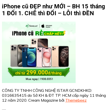
iPhone cũ ĐẸP như MỚI – BH 15 tháng
1 ĐỔI 1. CHÊ thì ĐỔI – LỖI thì ĐỀN
CÔNG TY TNHH CÔNG NGHỆ ISTAR GCNDKHKD:
0316635415 do Sở KH & ĐT TP. HCM cấp ngày 11 tháng
12 năm 2020.
Cream Magazine bởi
Themebeez