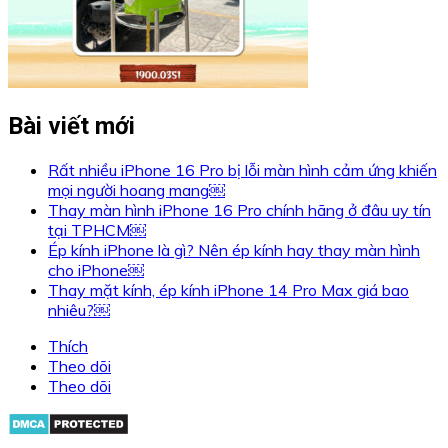
Bài viết mới
Rất nhiều iPhone 16 Pro bị lỗi màn hình cảm ứng khiến
mọi người hoang mang￼
Thay màn hình iPhone 16 Pro chính hãng ở đâu uy tín
tại TPHCM￼
Ép kính iPhone là gì? Nên ép kính hay thay màn hình
cho iPhone￼
Thay mặt kính, ép kính iPhone 14 Pro Max giá bao
nhiêu?￼
Thích
Theo dõi
Theo dõi