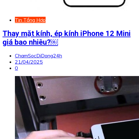
Tin Tổng Hợp
Thay mặt kính, ép kính iPhone 12 Mini
giá bao nhiêu?￼
ChamSocDiDong24h
21/04/2025
0