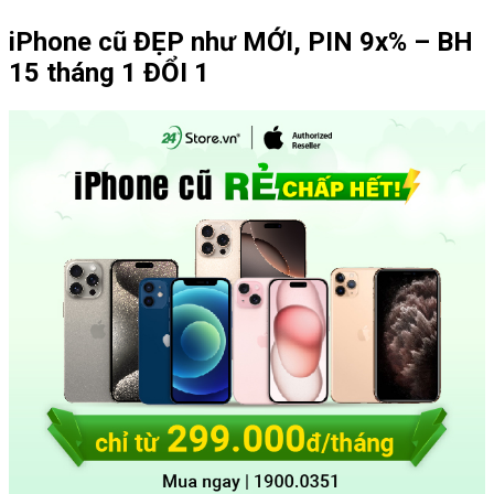
iPhone cũ ĐẸP như MỚI, PIN 9x% – BH
15 tháng 1 ĐỔI 1