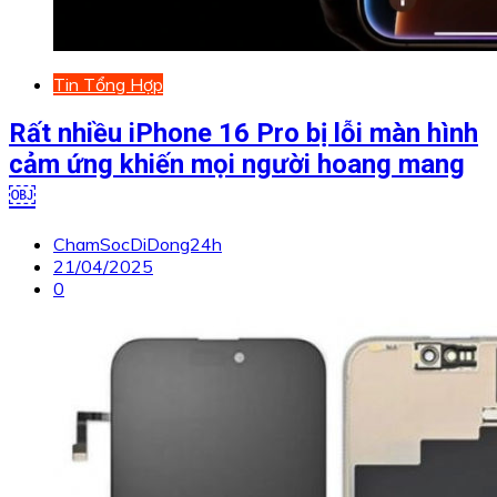
Tin Tổng Hợp
Rất nhiều iPhone 16 Pro bị lỗi màn hình
cảm ứng khiến mọi người hoang mang
￼
ChamSocDiDong24h
21/04/2025
0