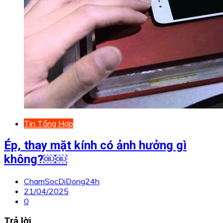
Tin Tổng Hợp
Ép, thay mặt kính có ảnh hưởng gì
không?￼￼
ChamSocDiDong24h
21/04/2025
0
Trả lời