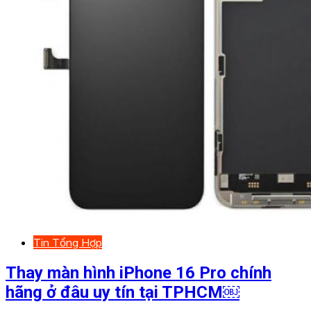
Tin Tổng Hợp
Thay màn hình iPhone 16 Pro chính
hãng ở đâu uy tín tại TPHCM￼