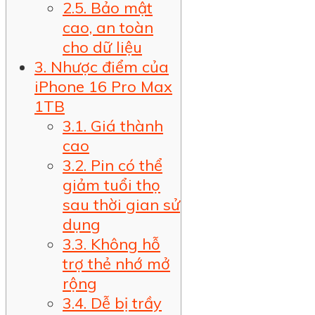
2.5. Bảo mật
cao, an toàn
cho dữ liệu
3. Nhược điểm của
iPhone 16 Pro Max
1TB
3.1. Giá thành
cao
3.2. Pin có thể
giảm tuổi thọ
sau thời gian sử
dụng
3.3. Không hỗ
trợ thẻ nhớ mở
rộng
3.4. Dễ bị trầy