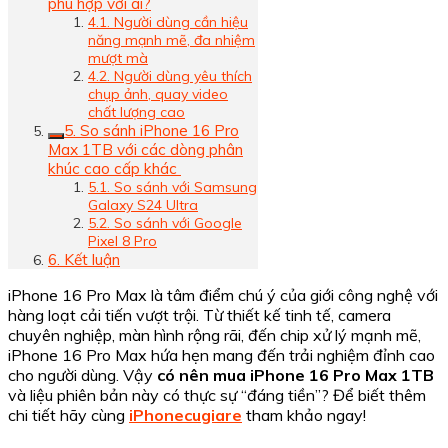
phù hợp với ai?
4.1. Người dùng cần hiệu
năng mạnh mẽ, đa nhiệm
mượt mà
4.2. Người dùng yêu thích
chụp ảnh, quay video
chất lượng cao
5. So sánh iPhone 16 Pro
Max 1TB với các dòng phân
khúc cao cấp khác
5.1. So sánh với Samsung
Galaxy S24 Ultra
5.2. So sánh với Google
Pixel 8 Pro
6. Kết luận
iPhone 16 Pro Max là tâm điểm chú ý của giới công nghệ với
hàng loạt cải tiến vượt trội. Từ thiết kế tinh tế, camera
chuyên nghiệp, màn hình rộng rãi, đến chip xử lý mạnh mẽ,
iPhone 16 Pro Max hứa hẹn mang đến trải nghiệm đỉnh cao
cho người dùng. Vậy
có nên mua iPhone 16 Pro Max 1TB
và liệu phiên bản này có thực sự “đáng tiền”? Để biết thêm
chi tiết hãy cùng
iPhonecugiare
tham khảo ngay!