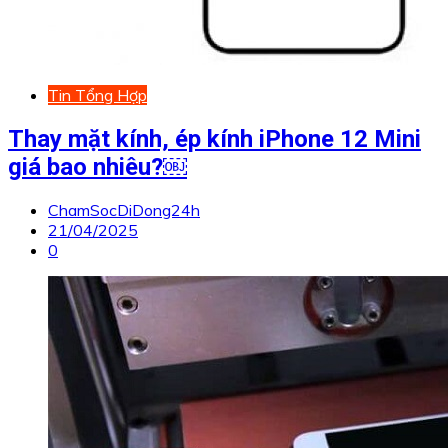
Tin Tổng Hợp
Thay mặt kính, ép kính iPhone 12 Mini
giá bao nhiêu?￼
ChamSocDiDong24h
21/04/2025
0