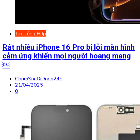
Tin Tổng Hợp
Rất nhiều iPhone 16 Pro bị lỗi màn hình
cảm ứng khiến mọi người hoang mang
￼
ChamSocDiDong24h
21/04/2025
0