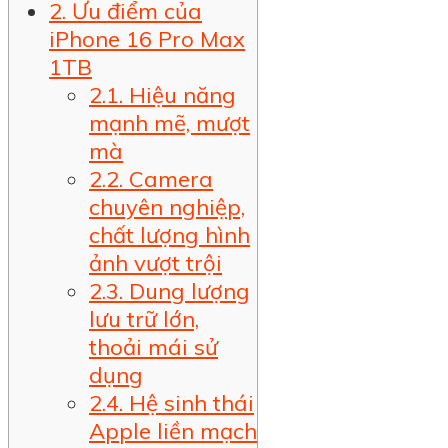
2. Ưu điểm của
iPhone 16 Pro Max
1TB
2.1. Hiệu năng
mạnh mẽ, mượt
mà
2.2. Camera
chuyên nghiệp,
chất lượng hình
ảnh vượt trội
2.3. Dung lượng
lưu trữ lớn,
thoải mái sử
dụng
2.4. Hệ sinh thái
Apple liền mạch