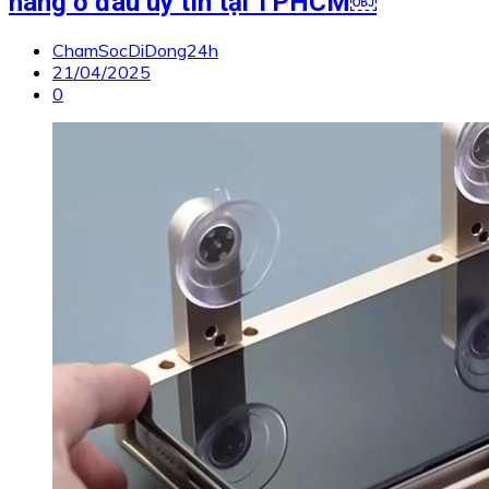
hãng ở đâu uy tín tại TPHCM￼
ChamSocDiDong24h
21/04/2025
0