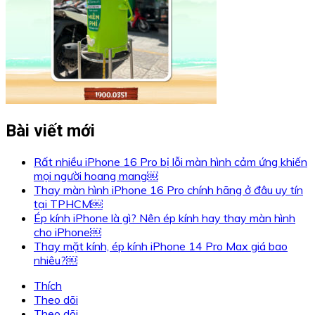
Bài viết mới
Rất nhiều iPhone 16 Pro bị lỗi màn hình cảm ứng khiến
mọi người hoang mang￼
Thay màn hình iPhone 16 Pro chính hãng ở đâu uy tín
tại TPHCM￼
Ép kính iPhone là gì? Nên ép kính hay thay màn hình
cho iPhone￼
Thay mặt kính, ép kính iPhone 14 Pro Max giá bao
nhiêu?￼
Thích
Theo dõi
Theo dõi