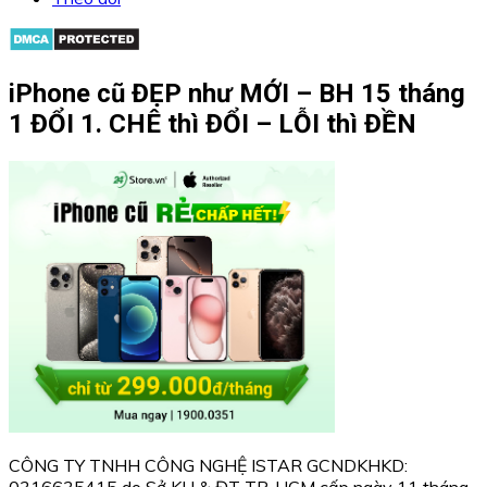
iPhone cũ ĐẸP như MỚI – BH 15 tháng
1 ĐỔI 1. CHÊ thì ĐỔI – LỖI thì ĐỀN
CÔNG TY TNHH CÔNG NGHỆ ISTAR GCNDKHKD:
0316635415 do Sở KH & ĐT TP. HCM cấp ngày 11 tháng