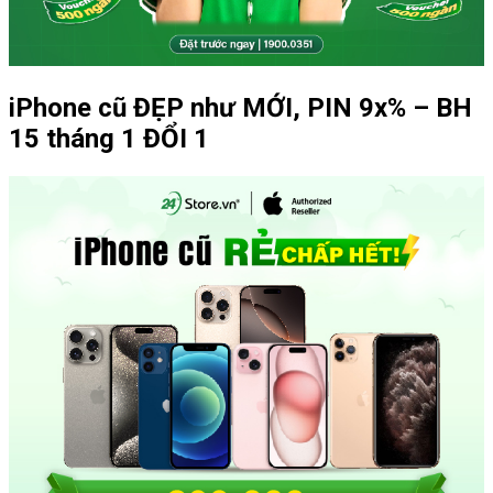
iPhone cũ ĐẸP như MỚI, PIN 9x% – BH
15 tháng 1 ĐỔI 1