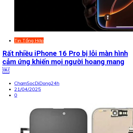
Tin Tổng Hợp
Rất nhiều iPhone 16 Pro bị lỗi màn hình
cảm ứng khiến mọi người hoang mang
￼
ChamSocDiDong24h
21/04/2025
0