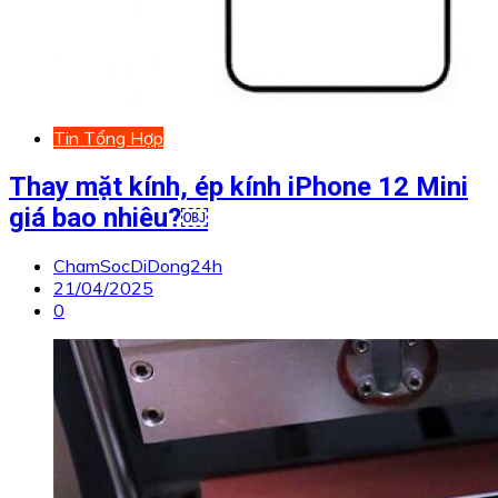
Tin Tổng Hợp
Thay mặt kính, ép kính iPhone 12 Mini
giá bao nhiêu?￼
ChamSocDiDong24h
21/04/2025
0