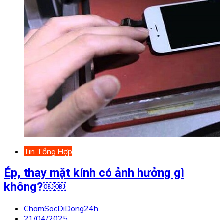
Tin Tổng Hợp
Ép, thay mặt kính có ảnh hưởng gì
không?￼￼
ChamSocDiDong24h
21/04/2025