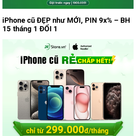
iPhone cũ ĐẸP như MỚI, PIN 9x% – BH
15 tháng 1 ĐỔI 1