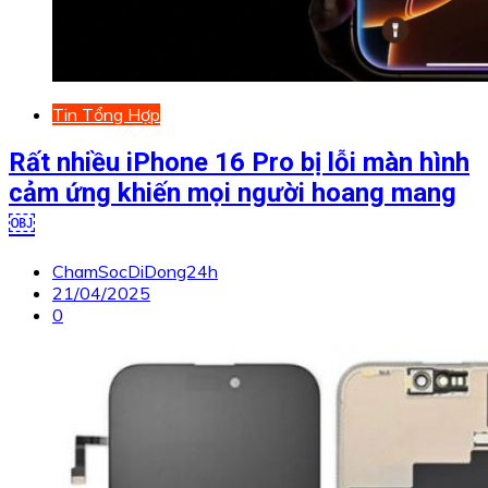
Tin Tổng Hợp
Rất nhiều iPhone 16 Pro bị lỗi màn hình
cảm ứng khiến mọi người hoang mang
￼
ChamSocDiDong24h
21/04/2025
0