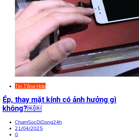
Tin Tổng Hợp
Ép, thay mặt kính có ảnh hưởng gì
không?￼￼
ChamSocDiDong24h
21/04/2025
0