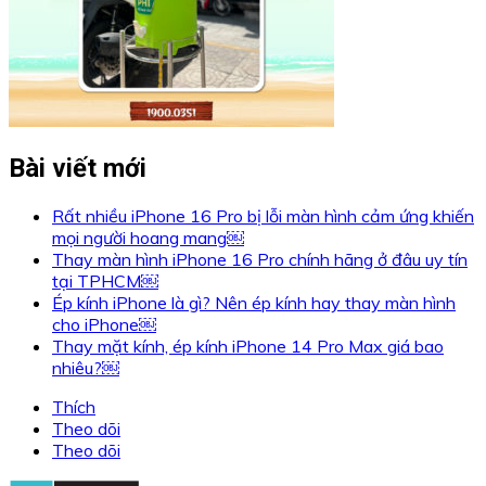
Bài viết mới
Rất nhiều iPhone 16 Pro bị lỗi màn hình cảm ứng khiến
mọi người hoang mang￼
Thay màn hình iPhone 16 Pro chính hãng ở đâu uy tín
tại TPHCM￼
Ép kính iPhone là gì? Nên ép kính hay thay màn hình
cho iPhone￼
Thay mặt kính, ép kính iPhone 14 Pro Max giá bao
nhiêu?￼
Thích
Theo dõi
Theo dõi