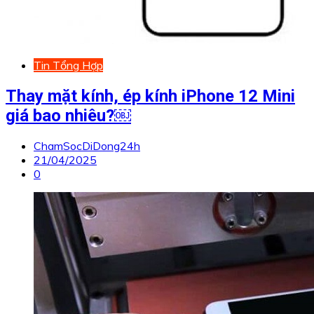
Tin Tổng Hợp
Thay mặt kính, ép kính iPhone 12 Mini
giá bao nhiêu?￼
ChamSocDiDong24h
21/04/2025
0