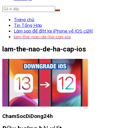
Trang chủ
Tin Tổng Hợp
Làm sao để đặt lại iPhone về IOS cũ￼
lam-the-nao-de-ha-cap-ios
lam-the-nao-de-ha-cap-ios
ChamSocDiDong24h