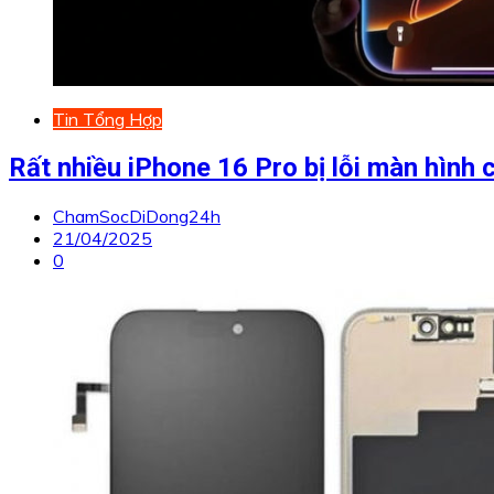
Tin Tổng Hợp
Rất nhiều iPhone 16 Pro bị lỗi màn hìn
ChamSocDiDong24h
21/04/2025
0