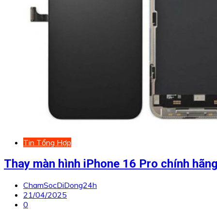
Tin Tổng Hợp
Thay màn hình iPhone 16 Pro chính hãn
ChamSocDiDong24h
21/04/2025
0