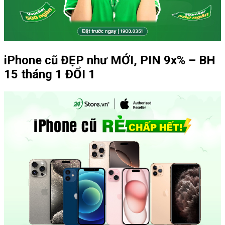
iPhone cũ ĐẸP như MỚI, PIN 9x% – BH
15 tháng 1 ĐỔI 1