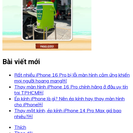
Bài viết mới
Rất nhiều iPhone 16 Pro bị lỗi màn hình cảm ứng khiến
mọi người hoang mang￼
Thay màn hình iPhone 16 Pro chính hãng ở đâu uy tín
tại TPHCM￼
Ép kính iPhone là gì? Nên ép kính hay thay màn hình
cho iPhone￼
Thay mặt kính, ép kính iPhone 14 Pro Max giá bao
nhiêu?￼
Thích
Theo dõi