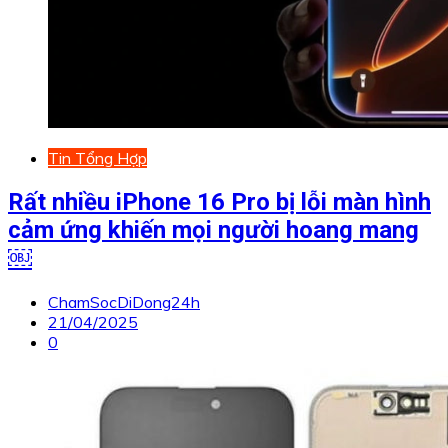
Tin Tổng Hợp
Rất nhiều iPhone 16 Pro bị lỗi màn hình
cảm ứng khiến mọi người hoang mang
￼
ChamSocDiDong24h
21/04/2025
0