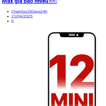
Max giá bao nhiêu?￼
ChamSocDiDong24h
21/04/2025
0