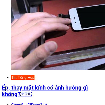
Tin Tổng Hợp
Ép, thay mặt kính có ảnh hưởng gì
không?￼￼
ChamSocDiDong24h