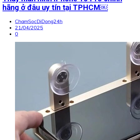
hãng ở đâu uy tín tại TPHCM￼
ChamSocDiDong24h
21/04/2025
0