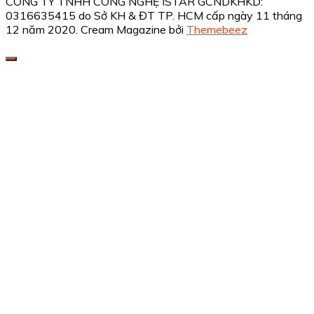
CÔNG TY TNHH CÔNG NGHỆ ISTAR GCNDKHKD:
0316635415 do Sở KH & ĐT TP. HCM cấp ngày 11 tháng
12 năm 2020.
Cream Magazine bởi
Themebeez