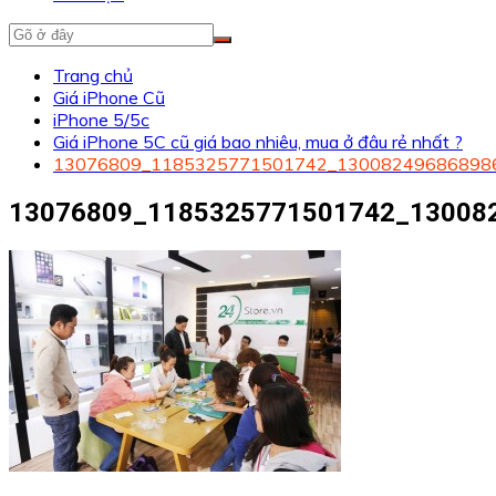
Trang chủ
Giá iPhone Cũ
iPhone 5/5c
Giá iPhone 5C cũ giá bao nhiêu, mua ở đâu rẻ nhất ?
13076809_1185325771501742_13008249686898
13076809_1185325771501742_13008