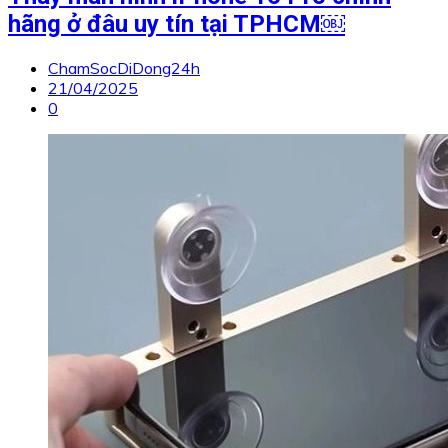
hãng ở đâu uy tín tại TPHCM￼
ChamSocDiDong24h
21/04/2025
0