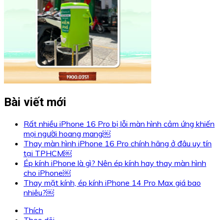
Bài viết mới
Rất nhiều iPhone 16 Pro bị lỗi màn hình cảm ứng khiến
mọi người hoang mang￼
Thay màn hình iPhone 16 Pro chính hãng ở đâu uy tín
tại TPHCM￼
Ép kính iPhone là gì? Nên ép kính hay thay màn hình
cho iPhone￼
Thay mặt kính, ép kính iPhone 14 Pro Max giá bao
nhiêu?￼
Thích
Theo dõi