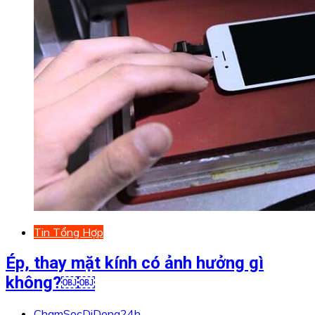
Tin Tổng Hợp
Ép, thay mặt kính có ảnh hưởng gì
không?￼￼
ChamSocDiDong24h