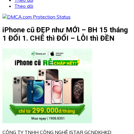
Theo dõi
iPhone cũ ĐẸP như MỚI – BH 15 tháng
1 ĐỔI 1. CHÊ thì ĐỔI – LỖI thì ĐỀN
CÔNG TY TNHH CÔNG NGHỆ ISTAR GCNDKHKD: