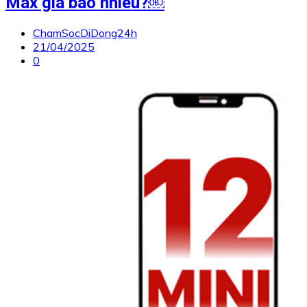
Max giá bao nhiêu?￼
ChamSocDiDong24h
21/04/2025
0