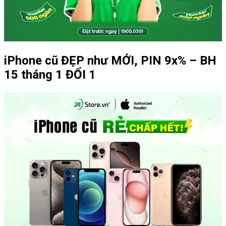
iPhone cũ ĐẸP như MỚI, PIN 9x% – BH
15 tháng 1 ĐỔI 1