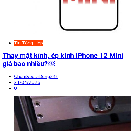
Tin Tổng Hợp
Thay mặt kính, ép kính iPhone 12 Mini
giá bao nhiêu?￼
ChamSocDiDong24h
21/04/2025
0