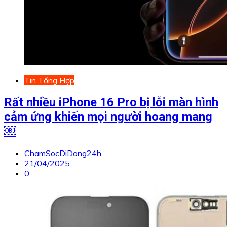
Tin Tổng Hợp
Rất nhiều iPhone 16 Pro bị lỗi màn hình
cảm ứng khiến mọi người hoang mang
￼
ChamSocDiDong24h
21/04/2025
0