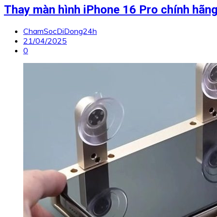
Thay màn hình iPhone 16 Pro chính hãn
ChamSocDiDong24h
21/04/2025
0