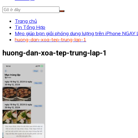
Trang chủ
Tin Tổng Hợp
Mẹo giúp bạn giải phóng dung lượng trên iPhone NGA
huong-dan-xoa-tep-trung-lap-1
huong-dan-xoa-tep-trung-lap-1