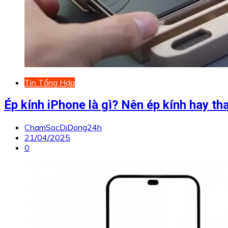
Tin Tổng Hợp
Ép kính iPhone là gì? Nên ép kính hay t
ChamSocDiDong24h
21/04/2025
0