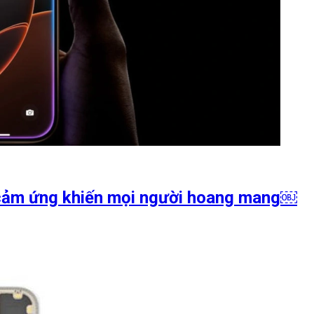
h cảm ứng khiến mọi người hoang mang￼