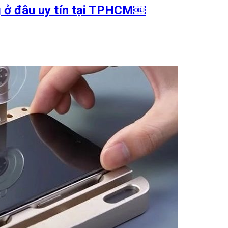
g ở đâu uy tín tại TPHCM￼