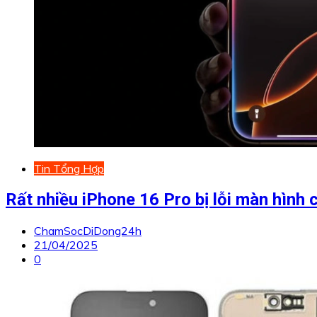
Tin Tổng Hợp
Rất nhiều iPhone 16 Pro bị lỗi màn hìn
ChamSocDiDong24h
21/04/2025
0