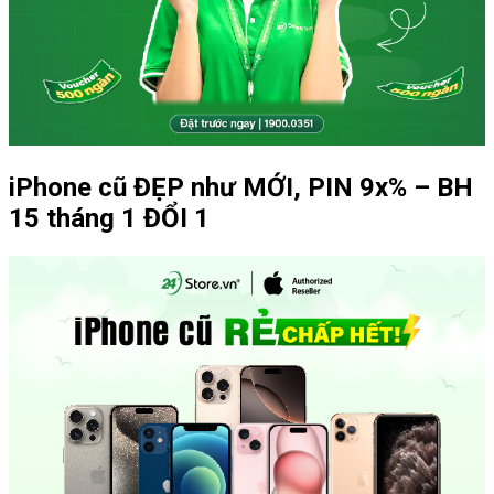
iPhone cũ ĐẸP như MỚI, PIN 9x% – BH
15 tháng 1 ĐỔI 1