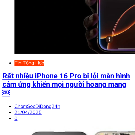
Tin Tổng Hợp
Rất nhiều iPhone 16 Pro bị lỗi màn hình
cảm ứng khiến mọi người hoang mang
￼
ChamSocDiDong24h
21/04/2025
0