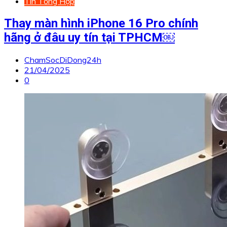
Tin Tổng Hợp
Thay màn hình iPhone 16 Pro chính
hãng ở đâu uy tín tại TPHCM￼
ChamSocDiDong24h
21/04/2025
0