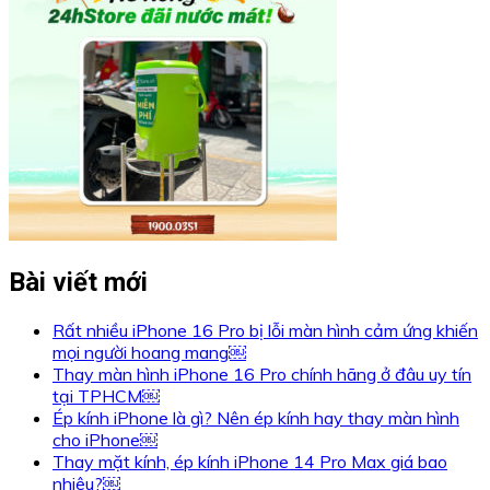
Bài viết mới
Rất nhiều iPhone 16 Pro bị lỗi màn hình cảm ứng khiến
mọi người hoang mang￼
Thay màn hình iPhone 16 Pro chính hãng ở đâu uy tín
tại TPHCM￼
Ép kính iPhone là gì? Nên ép kính hay thay màn hình
cho iPhone￼
Thay mặt kính, ép kính iPhone 14 Pro Max giá bao
nhiêu?￼