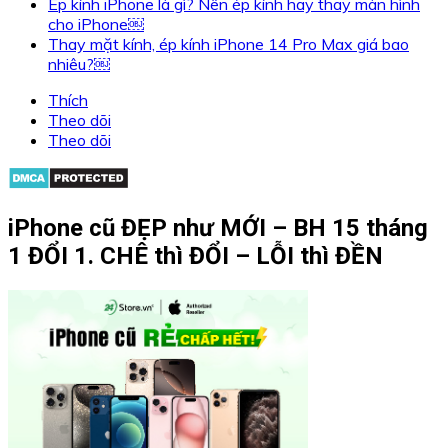
Ép kính iPhone là gì? Nên ép kính hay thay màn hình
cho iPhone￼
Thay mặt kính, ép kính iPhone 14 Pro Max giá bao
nhiêu?￼
Thích
Theo dõi
Theo dõi
iPhone cũ ĐẸP như MỚI – BH 15 tháng
1 ĐỔI 1. CHÊ thì ĐỔI – LỖI thì ĐỀN