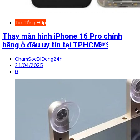
Tin Tổng Hợp
Thay màn hình iPhone 16 Pro chính
hãng ở đâu uy tín tại TPHCM￼
ChamSocDiDong24h
21/04/2025
0