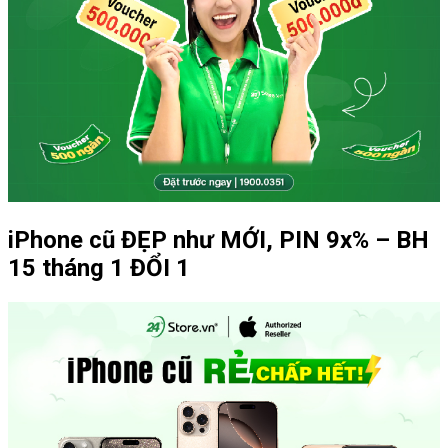
iPhone cũ ĐẸP như MỚI, PIN 9x% – BH
15 tháng 1 ĐỔI 1