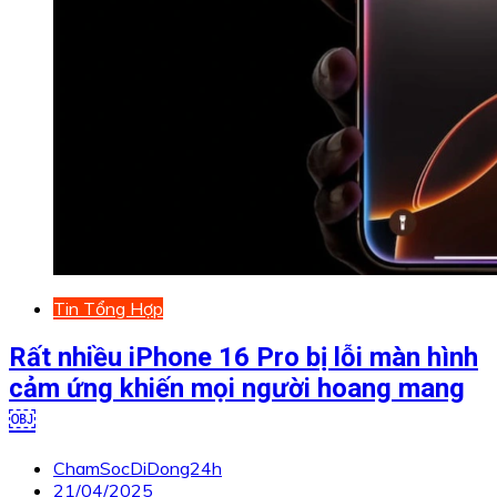
Tin Tổng Hợp
Rất nhiều iPhone 16 Pro bị lỗi màn hình
cảm ứng khiến mọi người hoang mang
￼
ChamSocDiDong24h
21/04/2025