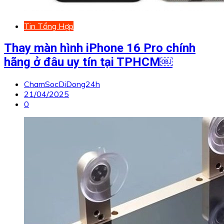
Tin Tổng Hợp
Thay màn hình iPhone 16 Pro chính
hãng ở đâu uy tín tại TPHCM￼
ChamSocDiDong24h
21/04/2025
0