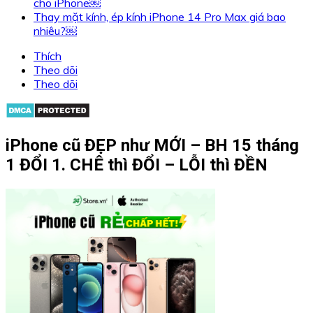
cho iPhone￼
Thay mặt kính, ép kính iPhone 14 Pro Max giá bao
nhiêu?￼
Thích
Theo dõi
Theo dõi
iPhone cũ ĐẸP như MỚI – BH 15 tháng
1 ĐỔI 1. CHÊ thì ĐỔI – LỖI thì ĐỀN