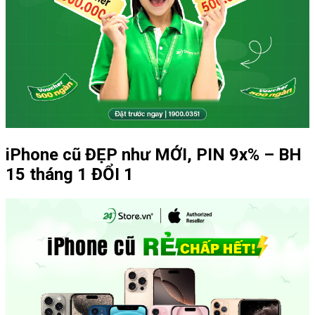
iPhone cũ ĐẸP như MỚI, PIN 9x% – BH
15 tháng 1 ĐỔI 1