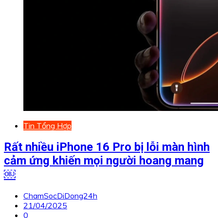
Tin Tổng Hợp
Rất nhiều iPhone 16 Pro bị lỗi màn hình
cảm ứng khiến mọi người hoang mang
￼
ChamSocDiDong24h
21/04/2025
0