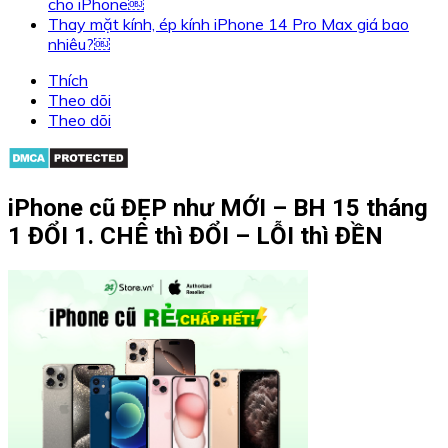
cho iPhone￼
Thay mặt kính, ép kính iPhone 14 Pro Max giá bao
nhiêu?￼
Thích
Theo dõi
Theo dõi
iPhone cũ ĐẸP như MỚI – BH 15 tháng
1 ĐỔI 1. CHÊ thì ĐỔI – LỖI thì ĐỀN