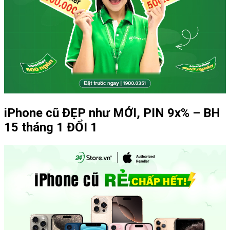
iPhone cũ ĐẸP như MỚI, PIN 9x% – BH
15 tháng 1 ĐỔI 1