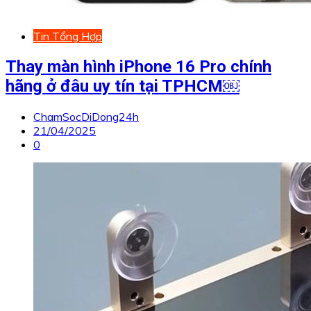
Tin Tổng Hợp
Thay màn hình iPhone 16 Pro chính
hãng ở đâu uy tín tại TPHCM￼
ChamSocDiDong24h
21/04/2025
0