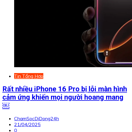
Tin Tổng Hợp
Rất nhiều iPhone 16 Pro bị lỗi màn hình
cảm ứng khiến mọi người hoang mang
￼
ChamSocDiDong24h
21/04/2025
0