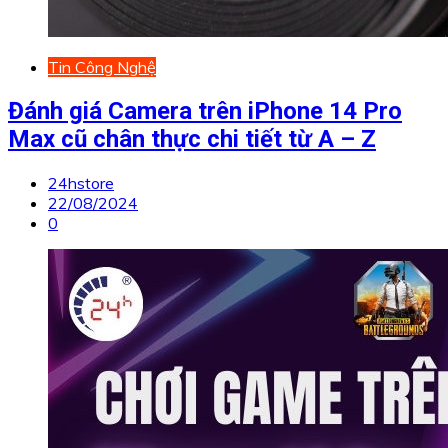
Tin Công Nghệ
Đánh giá Camera trên iPhone 14 Pro
Max cũ chân thực chi tiết từ A – Z
24hstore
22/08/2024
0