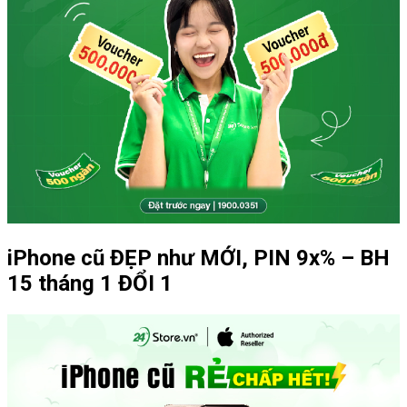
iPhone cũ ĐẸP như MỚI, PIN 9x% – BH
15 tháng 1 ĐỔI 1