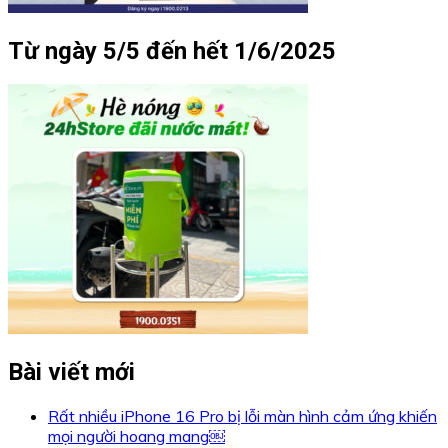
Từ ngày 5/5 đến hết 1/6/2025
Bài viết mới
Rất nhiều iPhone 16 Pro bị lỗi màn hình cảm ứng khiến
mọi người hoang mang￼