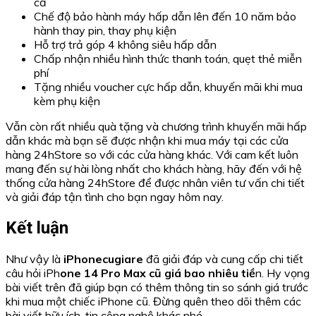
cả
Chế độ bảo hành máy hấp dẫn lên đến 10 năm bảo
hành thay pin, thay phụ kiện
Hỗ trợ trả góp 4 không siêu hấp dẫn
Chấp nhận nhiều hình thức thanh toán, quẹt thẻ miễn
phí
Tặng nhiều voucher cực hấp dẫn, khuyến mãi khi mua
kèm phụ kiện
Vẫn còn rất nhiều quà tặng và chương trình khuyến mãi hấp
dẫn khác mà bạn sẽ được nhận khi mua máy tại các cửa
hàng 24hStore so với các cửa hàng khác. Với cam kết luôn
mang đến sự hài lòng nhất cho khách hàng, hãy đến với hệ
thống cửa hàng 24hStore để được nhân viên tư vấn chi tiết
và giải đáp tận tình cho bạn ngay hôm nay.
Kết luận
Như vậy là
iPhonecugiare
đã giải đáp và cung cấp chi tiết
câu hỏi iPh
one 14 Pro Max cũ giá bao nhiêu tiề
n. Hy vọng
bài viết trên đã giúp bạn có thêm thông tin so sánh giá trước
khi mua một chiếc iPhone cũ. Đừng quên theo dõi thêm các
bài viết hữu ích, tin công nghệ khác nhé.