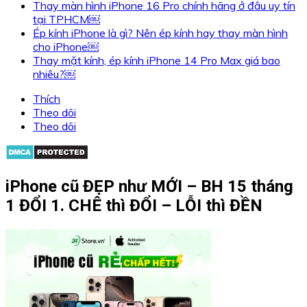
Thay màn hình iPhone 16 Pro chính hãng ở đâu uy tín
tại TPHCM￼
Ép kính iPhone là gì? Nên ép kính hay thay màn hình
cho iPhone￼
Thay mặt kính, ép kính iPhone 14 Pro Max giá bao
nhiêu?￼
Thích
Theo dõi
Theo dõi
iPhone cũ ĐẸP như MỚI – BH 15 tháng
1 ĐỔI 1. CHÊ thì ĐỔI – LỖI thì ĐỀN