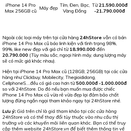
iPhone 14 Pro
Tím, Đen, Bạc,
Từ
21.590.000đ
Máy đẹp
Max 256GB cũ
Vàng Đồng
-21.790.000đ
Ngoài các loại máy trên tại cửa hàng
24hStore
vẫn có bán
iPhone 14 Pro Max cũ báo linh kiện với tình trạng 98%,
99%, like new đẹp với giá chỉ từ
18.990.000
đến
20.790.000
(Tùy màu sắc, ngoại hình máy, dung lượng máy
sẽ có mức giá khác nhau).
Hiện tại iPhone 14 Pro Max cũ (128GB, 256GB) tại các cửa
hàng như Clickbuy, Mobilecity, Thegioididong,
CellphoneS….đều có giá cao hơn từ
500.000đ -1.000.000đ
so với 24hStore. Do đó nếu bạn muốn mua được chiếc
iPhone 14 Pro Max cũ vừa rẻ vừa đẹp lại đảm bảo chất
lượng đừng ngần ngại tham khảo ngay tại 24hStore nhé.
Lưu ý:
Giá trên chỉ là giá tham khảo tại các cửa hàng
24hStore và có thể thay đổi tùy thuộc vào nhu cầu thị
trường và các khuyến mãi liên quan khác. Bạn có thể truy
cập thêm website 24hStore.vn để biết thêm thông tin về