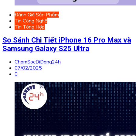
Đánh Giá Sản Phẩm
Tin Công Nghệ
Tin Tổng Hợp
So Sánh Chi Tiết iPhone 16 Pro Max và
Samsung Galaxy S25 Ultra
ChamSocDiDong24h
07/02/2025
0