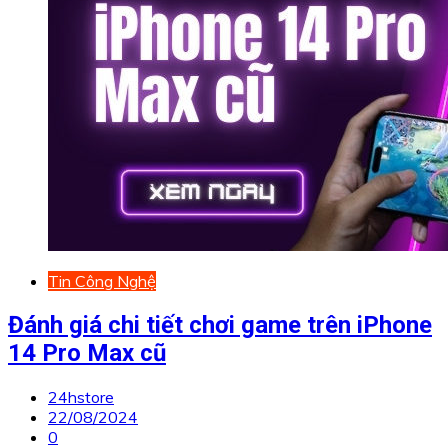
Tin Công Nghệ
Đánh giá chi tiết chơi game trên iPhone
14 Pro Max cũ
24hstore
22/08/2024
0