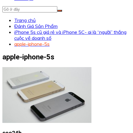
Trang chủ
Đánh Giá Sản Phẩm
iPhone 5s cũ giá rẻ và iPhone 5C- ai là “người” thắng
cuộc về doanh số
apple-iphone-5s
apple-iphone-5s
seo24h