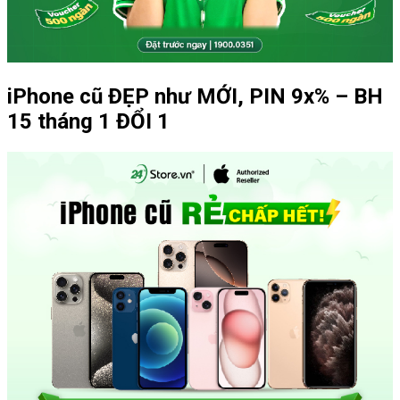
iPhone cũ ĐẸP như MỚI, PIN 9x% – BH
15 tháng 1 ĐỔI 1