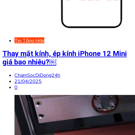
Tin Tổng Hợp
Thay mặt kính, ép kính iPhone 12 Mini
giá bao nhiêu?￼
ChamSocDiDong24h
21/04/2025
0