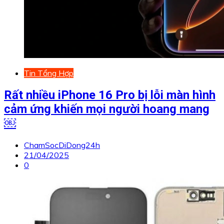
Tin Tổng Hợp
Rất nhiều iPhone 16 Pro bị lỗi màn hình
cảm ứng khiến mọi người hoang mang
￼
ChamSocDiDong24h
21/04/2025
0