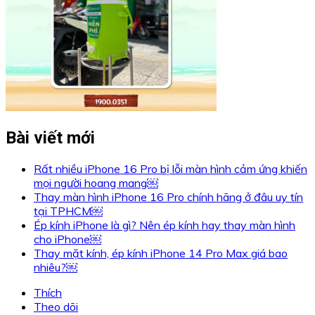
Bài viết mới
Rất nhiều iPhone 16 Pro bị lỗi màn hình cảm ứng khiến
mọi người hoang mang￼
Thay màn hình iPhone 16 Pro chính hãng ở đâu uy tín
tại TPHCM￼
Ép kính iPhone là gì? Nên ép kính hay thay màn hình
cho iPhone￼
Thay mặt kính, ép kính iPhone 14 Pro Max giá bao
nhiêu?￼
Thích
Theo dõi