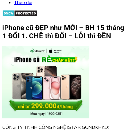
Theo dõi
iPhone cũ ĐẸP như MỚI – BH 15 tháng
1 ĐỔI 1. CHÊ thì ĐỔI – LỖI thì ĐỀN
CÔNG TY TNHH CÔNG NGHỆ ISTAR GCNDKHKD: