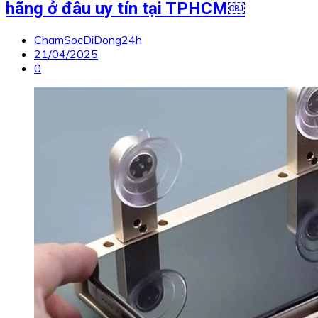
hãng ở đâu uy tín tại TPHCM￼
ChamSocDiDong24h
21/04/2025
0