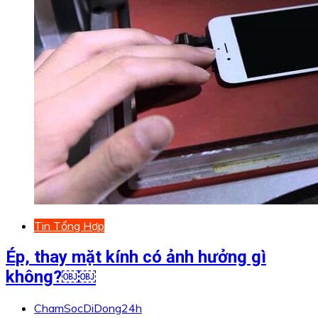
Tin Tổng Hợp
Ép, thay mặt kính có ảnh hưởng gì
không?￼￼
ChamSocDiDong24h