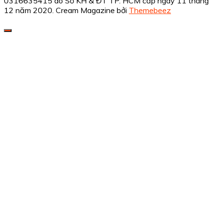
0316635415 do Sở KH & ĐT TP. HCM cấp ngày 11 tháng
12 năm 2020.
Cream Magazine bởi
Themebeez