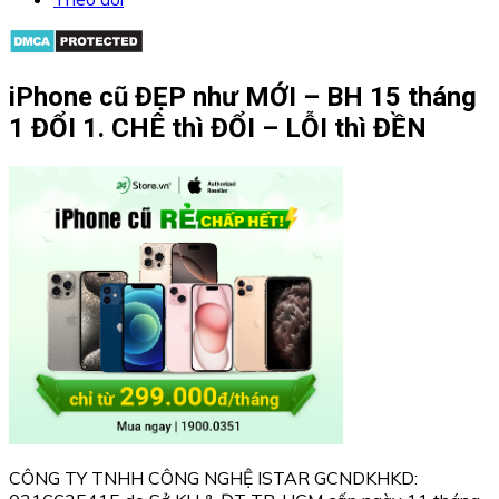
iPhone cũ ĐẸP như MỚI – BH 15 tháng
1 ĐỔI 1. CHÊ thì ĐỔI – LỖI thì ĐỀN
CÔNG TY TNHH CÔNG NGHỆ ISTAR GCNDKHKD: