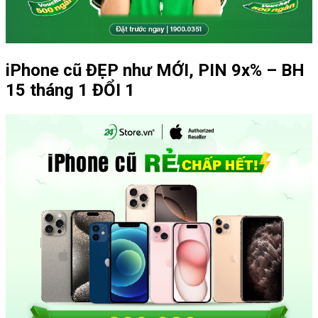
iPhone cũ ĐẸP như MỚI, PIN 9x% – BH
15 tháng 1 ĐỔI 1