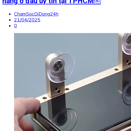
hãng ở đâu uy tín tại TPHCM￼
ChamSocDiDong24h
21/04/2025
0