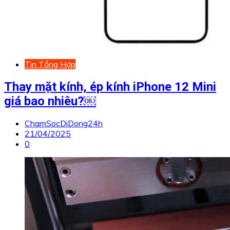
Tin Tổng Hợp
Thay mặt kính, ép kính iPhone 12 Mini
giá bao nhiêu?￼
ChamSocDiDong24h
21/04/2025
0