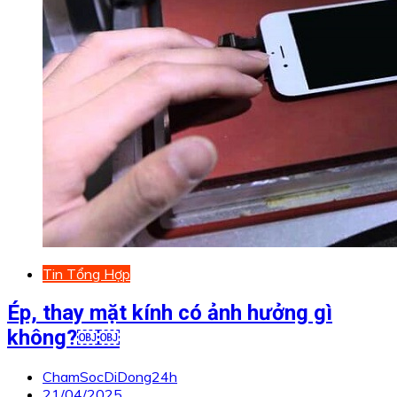
Tin Tổng Hợp
Ép, thay mặt kính có ảnh hưởng gì
không?￼￼
ChamSocDiDong24h
21/04/2025