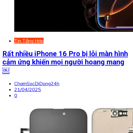
Tin Tổng Hợp
Rất nhiều iPhone 16 Pro bị lỗi màn hình
cảm ứng khiến mọi người hoang mang
￼
ChamSocDiDong24h
21/04/2025
0