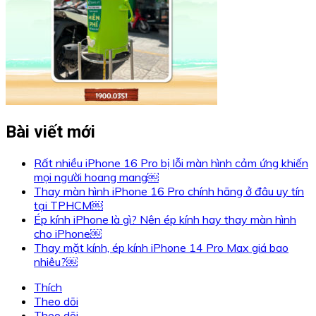
Bài viết mới
Rất nhiều iPhone 16 Pro bị lỗi màn hình cảm ứng khiến
mọi người hoang mang￼
Thay màn hình iPhone 16 Pro chính hãng ở đâu uy tín
tại TPHCM￼
Ép kính iPhone là gì? Nên ép kính hay thay màn hình
cho iPhone￼
Thay mặt kính, ép kính iPhone 14 Pro Max giá bao
nhiêu?￼
Thích
Theo dõi
Theo dõi