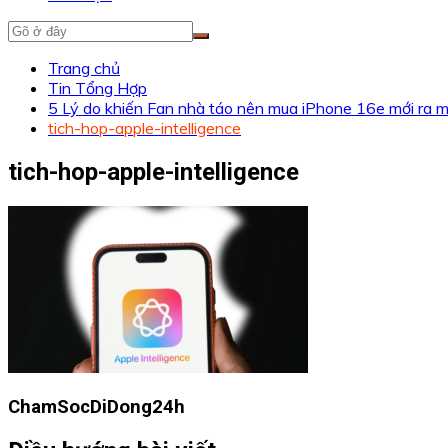
Trang chủ
Tin Tổng Hợp
5 Lý do khiến Fan nhà táo nên mua iPhone 16e mới ra
tich-hop-apple-intelligence
tich-hop-apple-intelligence
ChamSocDiDong24h