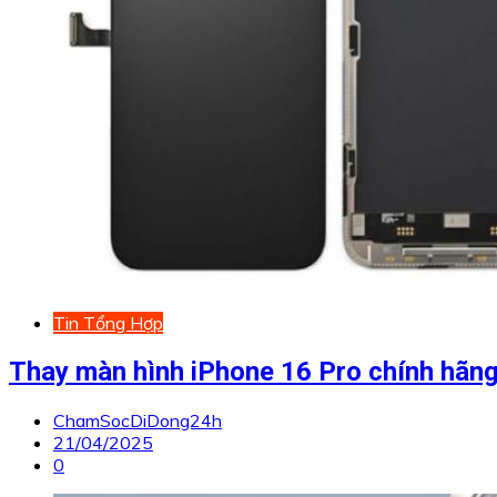
Tin Tổng Hợp
Thay màn hình iPhone 16 Pro chính hãn
ChamSocDiDong24h
21/04/2025
0