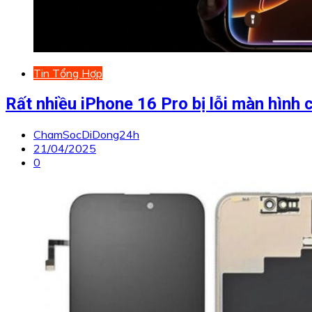
Tin Tổng Hợp
Rất nhiều iPhone 16 Pro bị lỗi màn hìn
ChamSocDiDong24h
21/04/2025
0