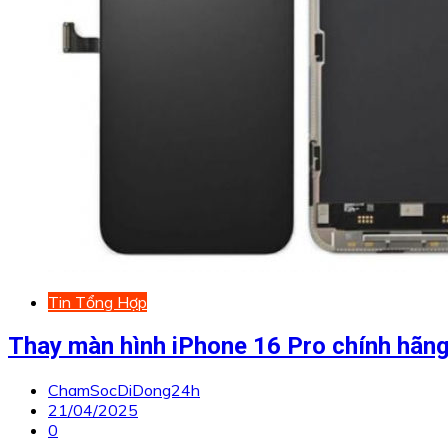
Tin Tổng Hợp
Thay màn hình iPhone 16 Pro chính hãn
ChamSocDiDong24h
21/04/2025
0