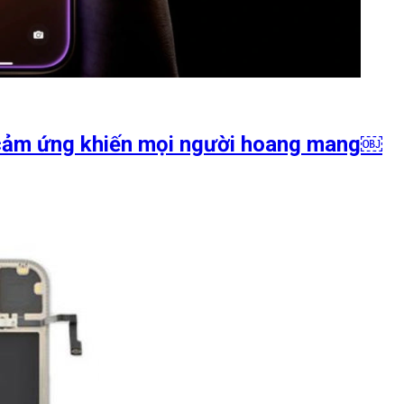
h cảm ứng khiến mọi người hoang mang￼