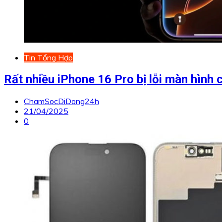
Tin Tổng Hợp
Rất nhiều iPhone 16 Pro bị lỗi màn hìn
ChamSocDiDong24h
21/04/2025
0