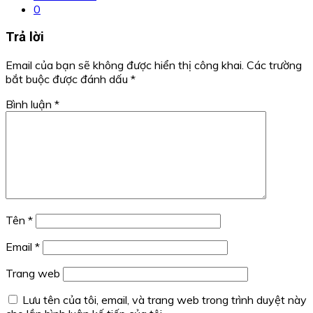
0
Trả lời
Email của bạn sẽ không được hiển thị công khai.
Các trường
bắt buộc được đánh dấu
*
Bình luận
*
Tên
*
Email
*
Trang web
Lưu tên của tôi, email, và trang web trong trình duyệt này