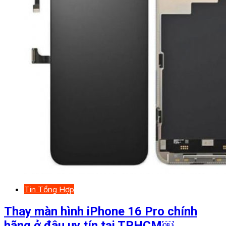
Tin Tổng Hợp
Thay màn hình iPhone 16 Pro chính
hãng ở đâu uy tín tại TPHCM￼