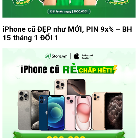
iPhone cũ ĐẸP như MỚI, PIN 9x% – BH
15 tháng 1 ĐỔI 1