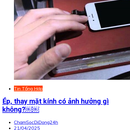
Tin Tổng Hợp
Ép, thay mặt kính có ảnh hưởng gì
không?￼￼
ChamSocDiDong24h
21/04/2025