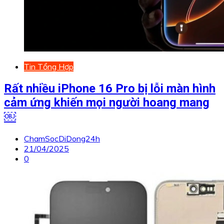
Tin Tổng Hợp
Rất nhiều iPhone 16 Pro bị lỗi màn hình
cảm ứng khiến mọi người hoang mang
￼
ChamSocDiDong24h
21/04/2025
0