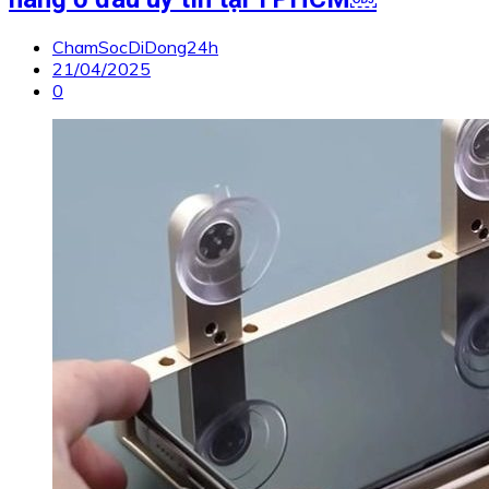
ChamSocDiDong24h
21/04/2025
0