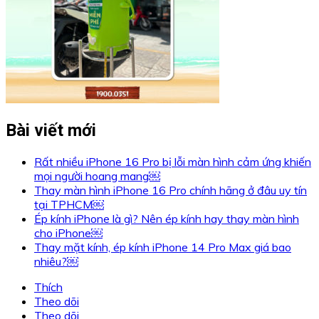
Bài viết mới
Rất nhiều iPhone 16 Pro bị lỗi màn hình cảm ứng khiến
mọi người hoang mang￼
Thay màn hình iPhone 16 Pro chính hãng ở đâu uy tín
tại TPHCM￼
Ép kính iPhone là gì? Nên ép kính hay thay màn hình
cho iPhone￼
Thay mặt kính, ép kính iPhone 14 Pro Max giá bao
nhiêu?￼
Thích
Theo dõi
Theo dõi