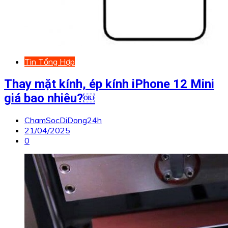
Tin Tổng Hợp
Thay mặt kính, ép kính iPhone 12 Mini
giá bao nhiêu?￼
ChamSocDiDong24h
21/04/2025
0