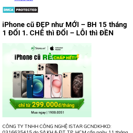
iPhone cũ ĐẸP như MỚI – BH 15 tháng
1 ĐỔI 1. CHÊ thì ĐỔI – LỖI thì ĐỀN
CÔNG TY TNHH CÔNG NGHỆ ISTAR GCNDKHKD:
0316635415 do Sở KH & ĐT TP. HCM cấp ngày 11 tháng