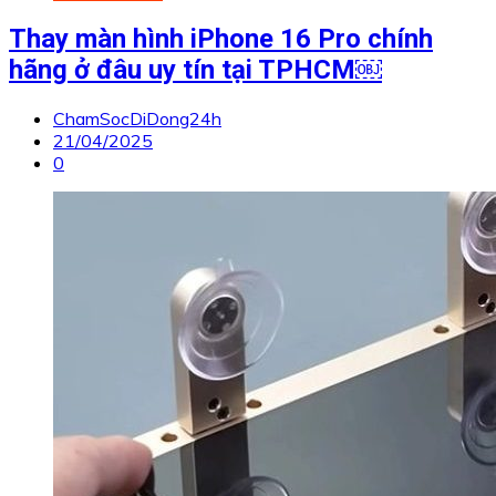
Thay màn hình iPhone 16 Pro chính
hãng ở đâu uy tín tại TPHCM￼
ChamSocDiDong24h
21/04/2025
0