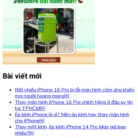
Bài viết mới
Rất nhiều iPhone 16 Pro bị lỗi màn hình cảm ứng khiến
mọi người hoang mang￼
Thay màn hình iPhone 16 Pro chính hãng ở đâu uy tín
tại TPHCM￼
Ép kính iPhone là gì? Nên ép kính hay thay màn hình
cho iPhone￼
Thay mặt kính, ép kính iPhone 14 Pro Max giá bao
nhiêu?￼