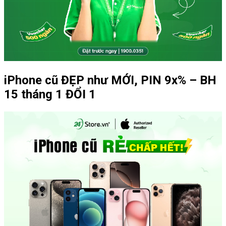
iPhone cũ ĐẸP như MỚI, PIN 9x% – BH
15 tháng 1 ĐỔI 1