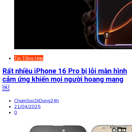
Tin Tổng Hợp
Rất nhiều iPhone 16 Pro bị lỗi màn hình
cảm ứng khiến mọi người hoang mang
￼
ChamSocDiDong24h
21/04/2025
0