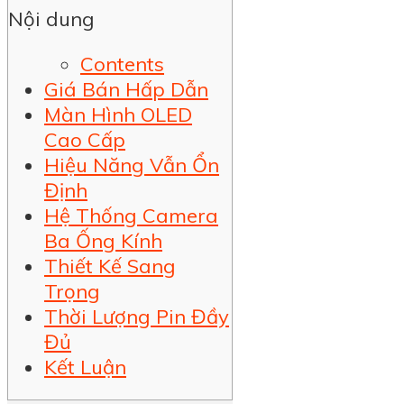
Nội dung
Contents
Giá Bán Hấp Dẫn
Màn Hình OLED
Cao Cấp
Hiệu Năng Vẫn Ổn
Định
Hệ Thống Camera
Ba Ống Kính
Thiết Kế Sang
Trọng
Thời Lượng Pin Đầy
Đủ
Kết Luận