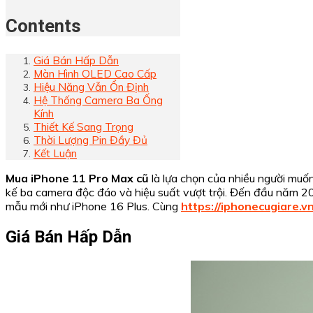
Contents
Giá Bán Hấp Dẫn
Màn Hình OLED Cao Cấp
Hiệu Năng Vẫn Ổn Định
Hệ Thống Camera Ba Ống
Kính
Thiết Kế Sang Trọng
Thời Lượng Pin Đầy Đủ
Kết Luận
Mua iPhone 11 Pro Max cũ
là lựa chọn của nhiều người muốn
kế ba camera độc đáo và hiệu suất vượt trội. Đến đầu năm 20
mẫu mới như iPhone 16 Plus. Cùng
https://iphonecugiare.vn
Giá Bán Hấp Dẫn