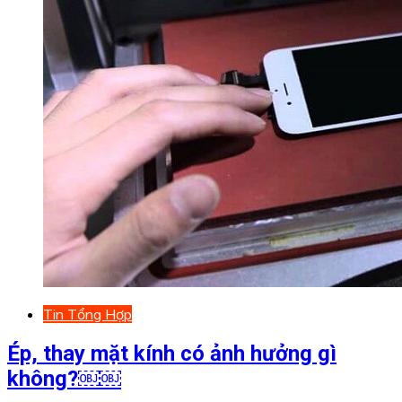
Tin Tổng Hợp
Ép, thay mặt kính có ảnh hưởng gì
không?￼￼