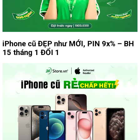
iPhone cũ ĐẸP như MỚI, PIN 9x% – BH
15 tháng 1 ĐỔI 1