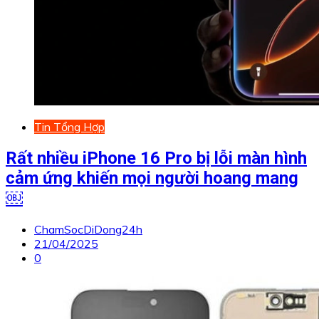
Tin Tổng Hợp
Rất nhiều iPhone 16 Pro bị lỗi màn hình
cảm ứng khiến mọi người hoang mang
￼
ChamSocDiDong24h
21/04/2025
0