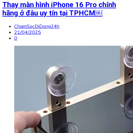
Thay màn hình iPhone 16 Pro chính
hãng ở đâu uy tín tại TPHCM￼
ChamSocDiDong24h
21/04/2025
0