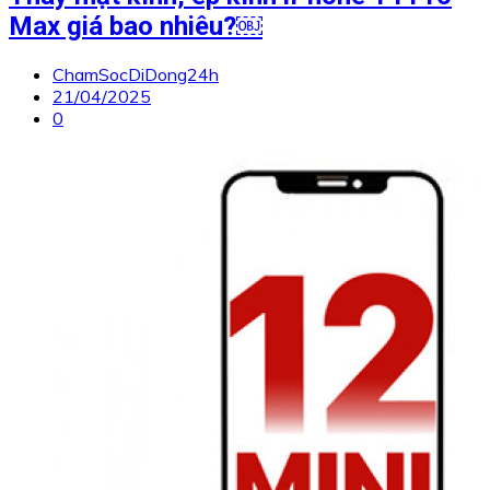
Max giá bao nhiêu?￼
ChamSocDiDong24h
21/04/2025
0