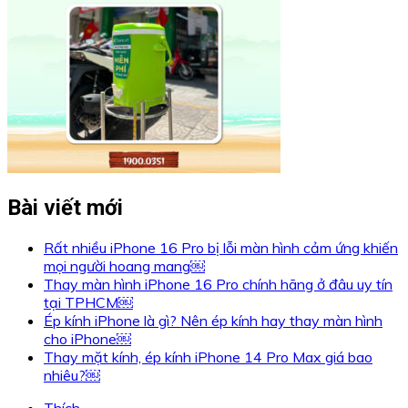
Bài viết mới
Rất nhiều iPhone 16 Pro bị lỗi màn hình cảm ứng khiến
mọi người hoang mang￼
Thay màn hình iPhone 16 Pro chính hãng ở đâu uy tín
tại TPHCM￼
Ép kính iPhone là gì? Nên ép kính hay thay màn hình
cho iPhone￼
Thay mặt kính, ép kính iPhone 14 Pro Max giá bao
nhiêu?￼
Thích