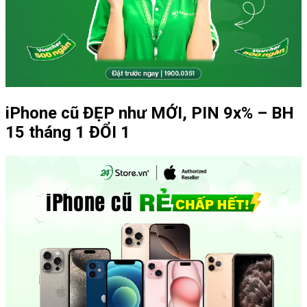
iPhone cũ ĐẸP như MỚI, PIN 9x% – BH
15 tháng 1 ĐỔI 1