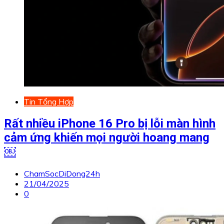
Tin Tổng Hợp
Rất nhiều iPhone 16 Pro bị lỗi màn hình
cảm ứng khiến mọi người hoang mang
￼
ChamSocDiDong24h
21/04/2025
0