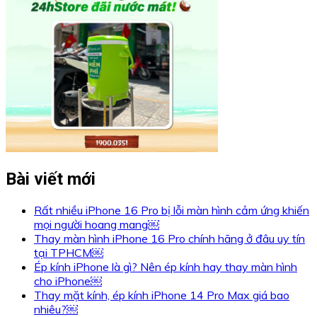
Bài viết mới
Rất nhiều iPhone 16 Pro bị lỗi màn hình cảm ứng khiến
mọi người hoang mang￼
Thay màn hình iPhone 16 Pro chính hãng ở đâu uy tín
tại TPHCM￼
Ép kính iPhone là gì? Nên ép kính hay thay màn hình
cho iPhone￼
Thay mặt kính, ép kính iPhone 14 Pro Max giá bao
nhiêu?￼