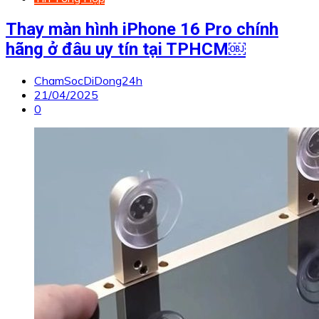
Thay màn hình iPhone 16 Pro chính
hãng ở đâu uy tín tại TPHCM￼
ChamSocDiDong24h
21/04/2025
0