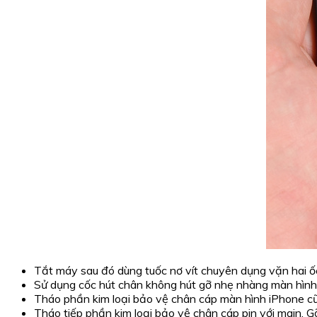
Tắt máy sau đó dùng tuốc nơ vít chuyên dụng vặn hai ốc
Sử dụng cốc hút chân không hút gỡ nhẹ nhàng màn hình 
Tháo phần kim loại bảo vệ chân cáp màn hình iPhone cũ 
Tháo tiếp phần kim loại bảo vệ chân cáp pin với main. Gỡ