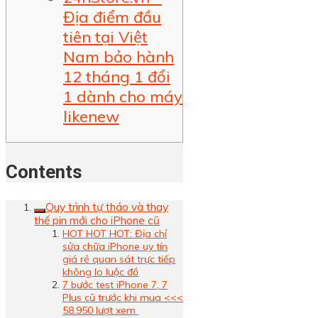
Địa điểm đầu
tiên tại Việt
Nam bảo hành
12 tháng 1 đổi
1 dành cho máy
likenew
Contents
Quy trình tự tháo và thay
thế pin mới cho iPhone cũ
HOT HOT HOT: Địa chỉ
sửa chữa iPhone uy tín
giá rẻ quan sát trực tiếp
không lo luộc đồ
7 bước test iPhone 7, 7
Plus cũ trước khi mua <<<
58.950 lượt xem