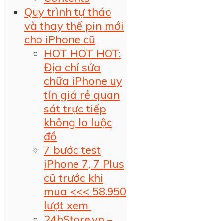
Quy trình tự tháo
và thay thế pin mới
cho iPhone cũ
HOT HOT HOT:
Địa chỉ sửa
chữa iPhone uy
tín giá rẻ quan
sát trực tiếp
không lo luộc
đồ
7 bước test
iPhone 7, 7 Plus
cũ trước khi
mua <<< 58.950
lượt xem
24hStore.vn –