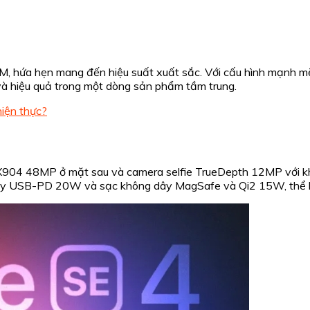
, hứa hẹn mang đến hiệu suất xuất sắc. Với cấu hình mạnh mẽ 
và hiệu quả trong một dòng sản phẩm tầm trung.
hiện thực?
04 48MP ở mặt sau và camera selfie TrueDepth 12MP với khẩu
ây USB-PD 20W và sạc không dây MagSafe và Qi2 15W, thể hiện