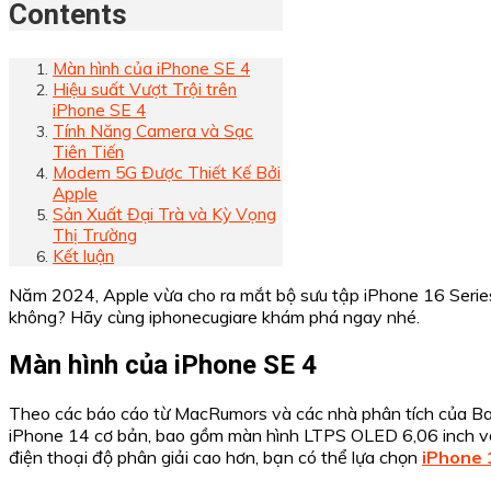
Contents
Màn hình của iPhone SE 4
Hiệu suất Vượt Trội trên
iPhone SE 4
Tính Năng Camera và Sạc
Tiên Tiến
Modem 5G Được Thiết Kế Bởi
Apple
Sản Xuất Đại Trà và Kỳ Vọng
Thị Trường
Kết luận
Năm 2024, Apple vừa cho ra mắt bộ sưu tập iPhone 16 Series 
không? Hãy cùng iphonecugiare khám phá ngay nhé.
Màn hình của iPhone SE 4
Theo các báo cáo từ MacRumors và các nhà phân tích của Bar
iPhone 14 cơ bản, bao gồm màn hình LTPS OLED 6,06 inch vớ
điện thoại độ phân giải cao hơn, bạn có thể lựa chọn
iPhone 