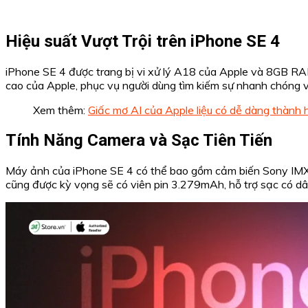
Hiệu suất Vượt Trội trên iPhone SE 4
iPhone SE 4 được trang bị vi xử lý A18 của Apple và 8GB RAM
cao của Apple, phục vụ người dùng tìm kiếm sự nhanh chóng 
Xem thêm:
Giấc mơ AI của Apple liệu có dễ dàng thành 
Tính Năng Camera và Sạc Tiên Tiến
Máy ảnh của iPhone SE 4 có thể bao gồm cảm biến Sony IMX9
cũng được kỳ vọng sẽ có viên pin 3.279mAh, hỗ trợ sạc có d