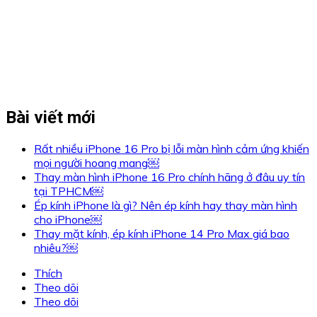
Bài viết mới
Rất nhiều iPhone 16 Pro bị lỗi màn hình cảm ứng khiến
mọi người hoang mang￼
Thay màn hình iPhone 16 Pro chính hãng ở đâu uy tín
tại TPHCM￼
Ép kính iPhone là gì? Nên ép kính hay thay màn hình
cho iPhone￼
Thay mặt kính, ép kính iPhone 14 Pro Max giá bao
nhiêu?￼
Thích
Theo dõi
Theo dõi