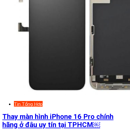
Tin Tổng Hợp
Thay màn hình iPhone 16 Pro chính
hãng ở đâu uy tín tại TPHCM￼