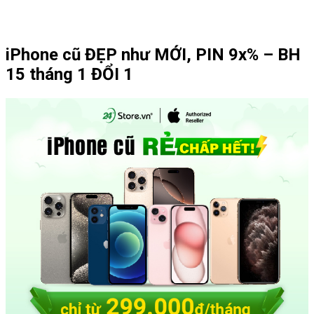
iPhone cũ ĐẸP như MỚI, PIN 9x% – BH
15 tháng 1 ĐỔI 1