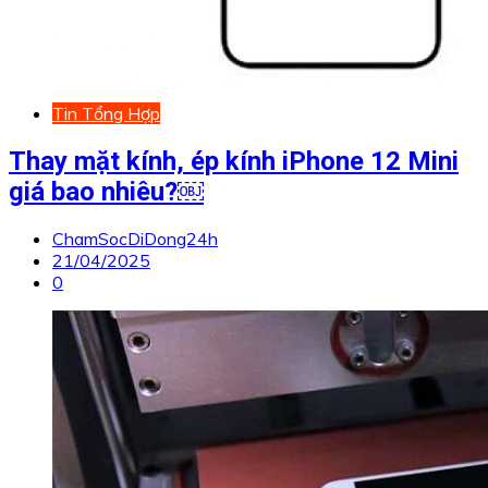
Tin Tổng Hợp
Thay mặt kính, ép kính iPhone 12 Mini
giá bao nhiêu?￼
ChamSocDiDong24h
21/04/2025
0