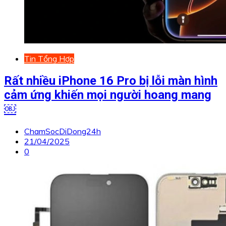
Tin Tổng Hợp
Rất nhiều iPhone 16 Pro bị lỗi màn hình
cảm ứng khiến mọi người hoang mang
￼
ChamSocDiDong24h
21/04/2025
0