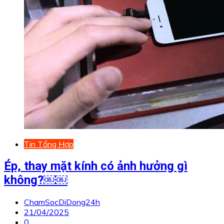
Tin Tổng Hợp
Ép, thay mặt kính có ảnh hưởng gì
không?￼￼
ChamSocDiDong24h
21/04/2025
0