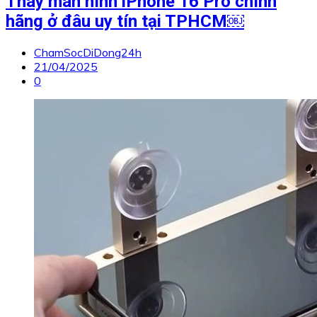
Thay màn hình iPhone 16 Pro chính
hãng ở đâu uy tín tại TPHCM￼
ChamSocDiDong24h
21/04/2025
0