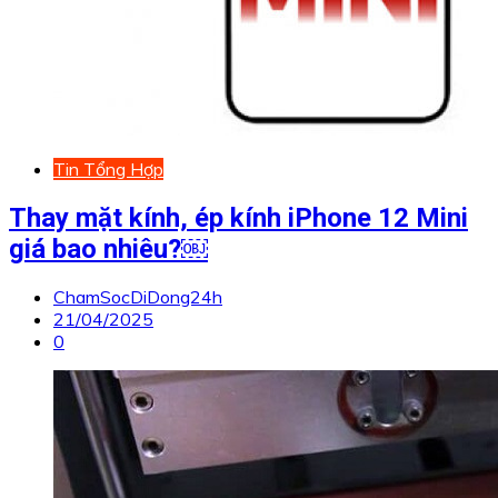
Tin Tổng Hợp
Thay mặt kính, ép kính iPhone 12 Mini
giá bao nhiêu?￼
ChamSocDiDong24h
21/04/2025
0