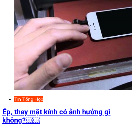
Tin Tổng Hợp
Ép, thay mặt kính có ảnh hưởng gì
không?￼￼