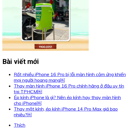
Bài viết mới
Rất nhiều iPhone 16 Pro bị lỗi màn hình cảm ứng khiến
mọi người hoang mang￼
Thay màn hình iPhone 16 Pro chính hãng ở đâu uy tín
tại TPHCM￼
Ép kính iPhone là gì? Nên ép kính hay thay màn hình
cho iPhone￼
Thay mặt kính, ép kính iPhone 14 Pro Max giá bao
nhiêu?￼
Thích