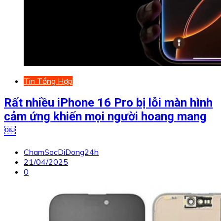
Tin Tổng Hợp
Rất nhiều iPhone 16 Pro bị lỗi màn hình
cảm ứng khiến mọi người hoang mang
￼
ChamSocDiDong24h
21/04/2025
0