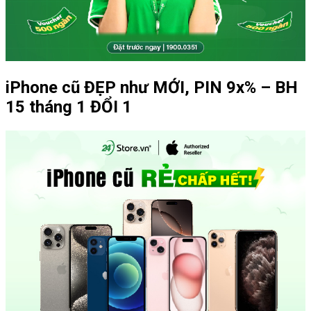
iPhone cũ ĐẸP như MỚI, PIN 9x% – BH
15 tháng 1 ĐỔI 1