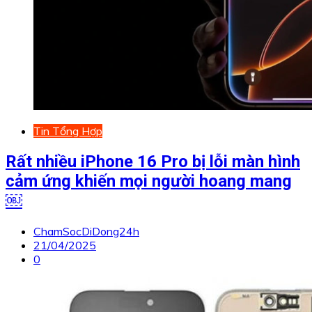
Tin Tổng Hợp
Rất nhiều iPhone 16 Pro bị lỗi màn hình
cảm ứng khiến mọi người hoang mang
￼
ChamSocDiDong24h
21/04/2025
0