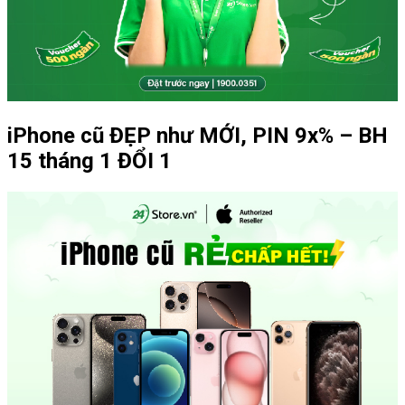
iPhone cũ ĐẸP như MỚI, PIN 9x% – BH
15 tháng 1 ĐỔI 1