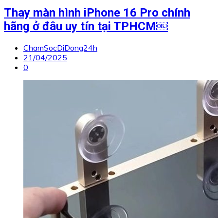
Thay màn hình iPhone 16 Pro chính
hãng ở đâu uy tín tại TPHCM￼
ChamSocDiDong24h
21/04/2025
0