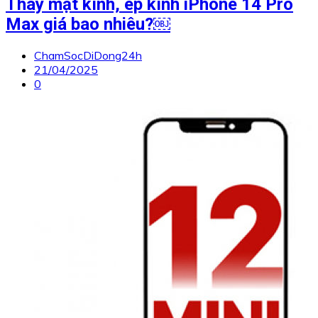
Thay mặt kính, ép kính iPhone 14 Pro
Max giá bao nhiêu?￼
ChamSocDiDong24h
21/04/2025
0