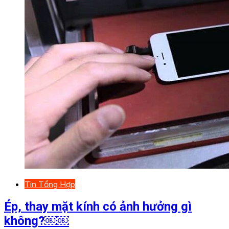
Tin Tổng Hợp
Ép, thay mặt kính có ảnh hưởng gì
không?￼￼