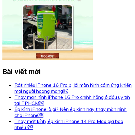
Bài viết mới
Rất nhiều iPhone 16 Pro bị lỗi màn hình cảm ứng khiến
mọi người hoang mang￼
Thay màn hình iPhone 16 Pro chính hãng ở đâu uy tín
tại TPHCM￼
Ép kính iPhone là gì? Nên ép kính hay thay màn hình
cho iPhone￼
Thay mặt kính, ép kính iPhone 14 Pro Max giá bao
nhiêu?￼