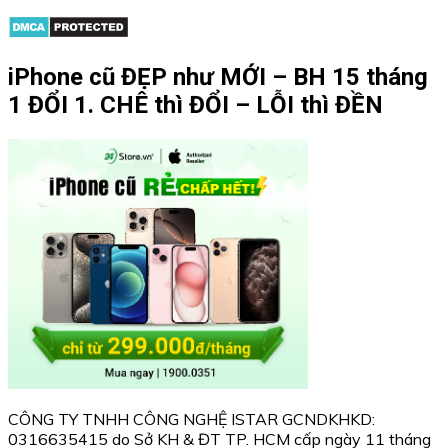
iPhone cũ ĐẸP như MỚI – BH 15 tháng
1 ĐỔI 1. CHÊ thì ĐỔI – LỖI thì ĐỀN
CÔNG TY TNHH CÔNG NGHỆ ISTAR GCNDKHKD:
0316635415 do Sở KH & ĐT TP. HCM cấp ngày 11 tháng