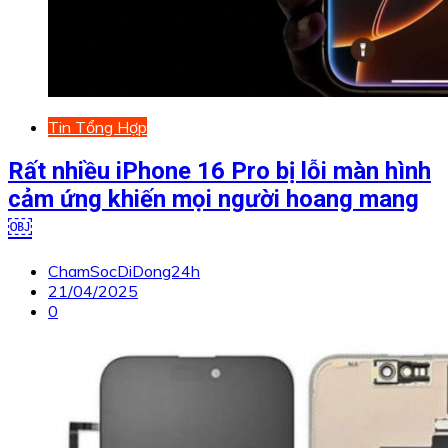
Tin Tổng Hợp
Rất nhiều iPhone 16 Pro bị lỗi màn hình
cảm ứng khiến mọi người hoang mang
￼
ChamSocDiDong24h
21/04/2025
0