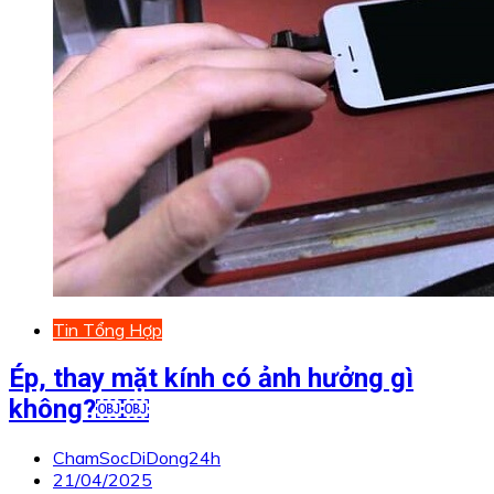
Tin Tổng Hợp
Ép, thay mặt kính có ảnh hưởng gì
không?￼￼
ChamSocDiDong24h
21/04/2025