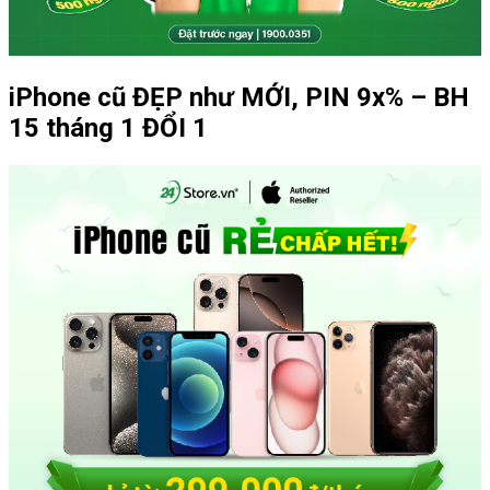
iPhone cũ ĐẸP như MỚI, PIN 9x% – BH
15 tháng 1 ĐỔI 1