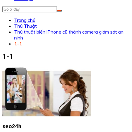
Trang chủ
Thủ Thuật
Thủ thuật biến iPhone cũ thành camera giám sát an
ninh
1-1
1-1
seo24h