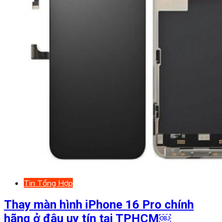
Tin Tổng Hợp
Thay màn hình iPhone 16 Pro chính
hãng ở đâu uy tín tại TPHCM￼