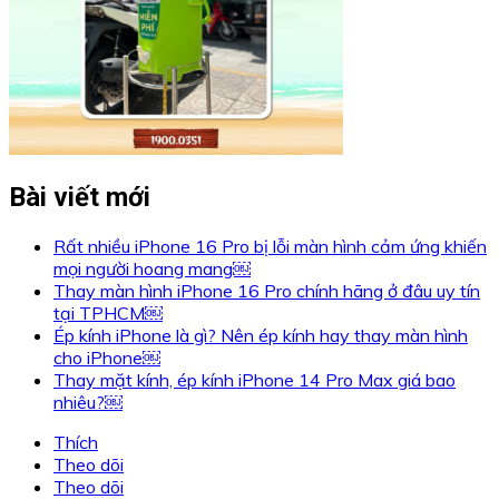
Bài viết mới
Rất nhiều iPhone 16 Pro bị lỗi màn hình cảm ứng khiến
mọi người hoang mang￼
Thay màn hình iPhone 16 Pro chính hãng ở đâu uy tín
tại TPHCM￼
Ép kính iPhone là gì? Nên ép kính hay thay màn hình
cho iPhone￼
Thay mặt kính, ép kính iPhone 14 Pro Max giá bao
nhiêu?￼
Thích
Theo dõi
Theo dõi