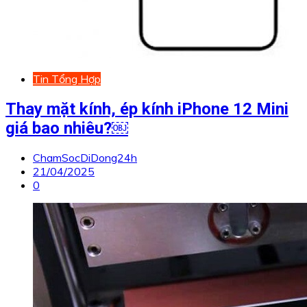
Tin Tổng Hợp
Thay mặt kính, ép kính iPhone 12 Mini
giá bao nhiêu?￼
ChamSocDiDong24h
21/04/2025
0