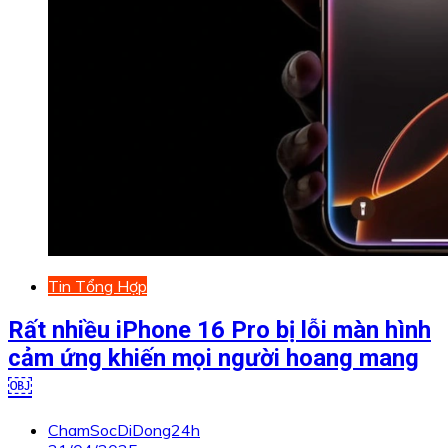
Tin Tổng Hợp
Rất nhiều iPhone 16 Pro bị lỗi màn hình
cảm ứng khiến mọi người hoang mang
￼
ChamSocDiDong24h