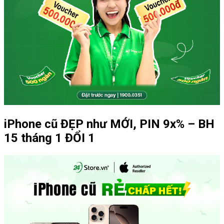
iPhone cũ ĐẸP như MỚI, PIN 9x% – BH
15 tháng 1 ĐỔI 1