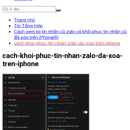
Trang chủ
Tin Tổng Hợp
Cách xem lại tin nhắn cũ zalo và khôi phục tin nhắn cũ
đã xóa trên iPhone￼
cach-khoi-phuc-tin-nhan-zalo-da-xoa-tren-iphone
cach-khoi-phuc-tin-nhan-zalo-da-xoa-
tren-iphone