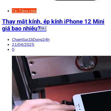
Tin Tổng Hợp
Thay mặt kính, ép kính iPhone 12 Mini
giá bao nhiêu?￼
ChamSocDiDong24h
21/04/2025
0