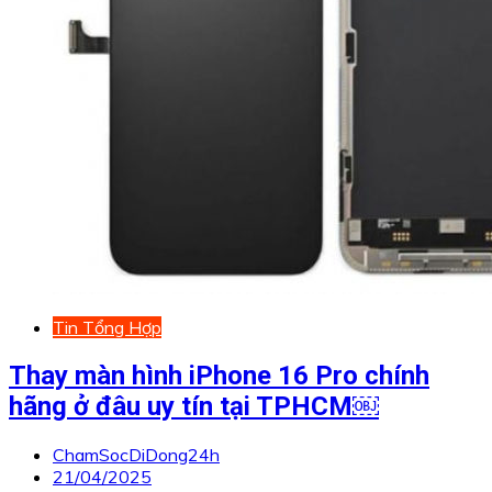
Tin Tổng Hợp
Thay màn hình iPhone 16 Pro chính
hãng ở đâu uy tín tại TPHCM￼
ChamSocDiDong24h
21/04/2025