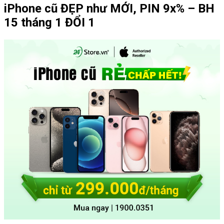
iPhone cũ ĐẸP như MỚI, PIN 9x% – BH
15 tháng 1 ĐỔI 1