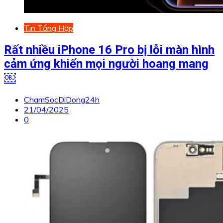
Tin Tổng Hợp
Rất nhiều iPhone 16 Pro bị lỗi màn hình
cảm ứng khiến mọi người hoang mang
￼
ChamSocDiDong24h
21/04/2025
0