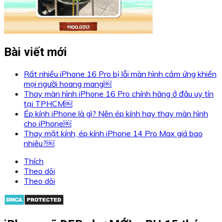
Bài viết mới
Rất nhiều iPhone 16 Pro bị lỗi màn hình cảm ứng khiến
mọi người hoang mang￼
Thay màn hình iPhone 16 Pro chính hãng ở đâu uy tín
tại TPHCM￼
Ép kính iPhone là gì? Nên ép kính hay thay màn hình
cho iPhone￼
Thay mặt kính, ép kính iPhone 14 Pro Max giá bao
nhiêu?￼
Thích
Theo dõi
Theo dõi