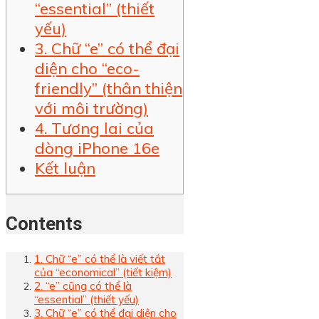
“essential” (thiết
yếu)
3. Chữ “e” có thể đại
diện cho “eco-
friendly” (thân thiện
với môi trường)
4. Tương lai của
dòng iPhone 16e
Kết luận
Contents
1. Chữ “e” có thể là viết tắt
của “economical” (tiết kiệm)
2. “e” cũng có thể là
“essential” (thiết yếu)
3. Chữ “e” có thể đại diện cho