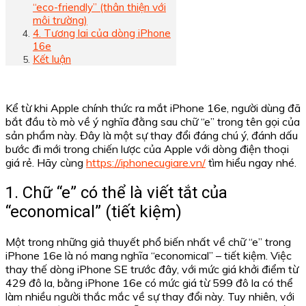
“eco-friendly” (thân thiện với
môi trường)
4. Tương lai của dòng iPhone
16e
Kết luận
Kể từ khi Apple chính thức ra mắt iPhone 16e, người dùng đã
bắt đầu tò mò về ý nghĩa đằng sau chữ “e” trong tên gọi của
sản phẩm này. Đây là một sự thay đổi đáng chú ý, đánh dấu
bước đi mới trong chiến lược của Apple với dòng điện thoại
giá rẻ. Hãy cùng
https://iphonecugiare.vn/
tìm hiểu ngay nhé.
1. Chữ “e” có thể là viết tắt của
“economical” (tiết kiệm)
Một trong những giả thuyết phổ biến nhất về chữ “e” trong
iPhone 16e là nó mang nghĩa “economical” – tiết kiệm. Việc
thay thế dòng iPhone SE trước đây, với mức giá khởi điểm từ
429 đô la, bằng iPhone 16e có mức giá từ 599 đô la có thể
làm nhiều người thắc mắc về sự thay đổi này. Tuy nhiên, với