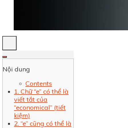
Nội dung
Contents
1. Chữ “e” có thể là
viết tắt của
“economical” (tiết
kiệm)
2. “e” cũng có thể là