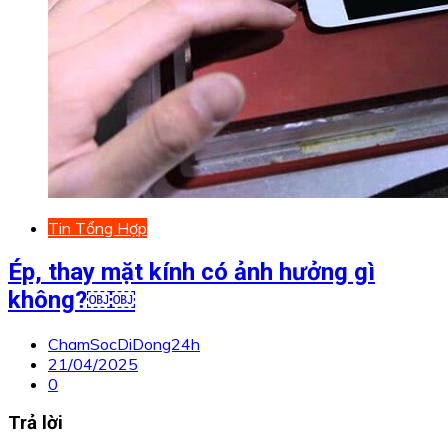
Tin Tổng Hợp
Ép, thay mặt kính có ảnh hưởng gì
không?￼￼
ChamSocDiDong24h
21/04/2025
0
Trả lời