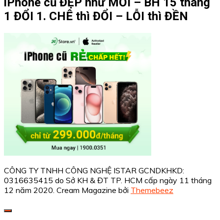
iPhone cũ ĐẸP như MỚI – BH 15 tháng
1 ĐỔI 1. CHÊ thì ĐỔI – LỖI thì ĐỀN
CÔNG TY TNHH CÔNG NGHỆ ISTAR GCNDKHKD:
0316635415 do Sở KH & ĐT TP. HCM cấp ngày 11 tháng
12 năm 2020.
Cream Magazine bởi
Themebeez