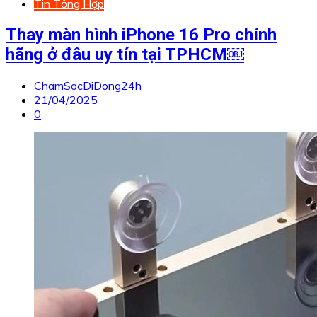
Tin Tổng Hợp
Thay màn hình iPhone 16 Pro chính
hãng ở đâu uy tín tại TPHCM￼
ChamSocDiDong24h
21/04/2025
0