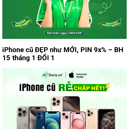
iPhone cũ ĐẸP như MỚI, PIN 9x% – BH
15 tháng 1 ĐỔI 1