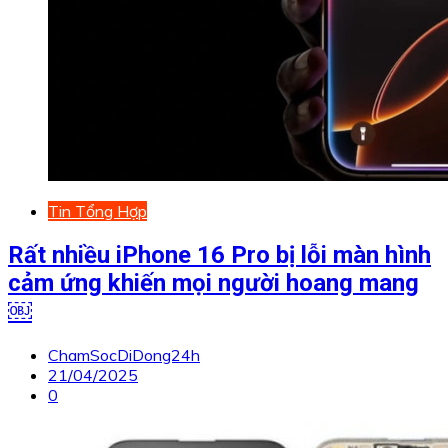
Tin Tổng Hợp
Rất nhiều iPhone 16 Pro bị lỗi màn hình
cảm ứng khiến mọi người hoang mang
￼
ChamSocDiDong24h
21/04/2025
0