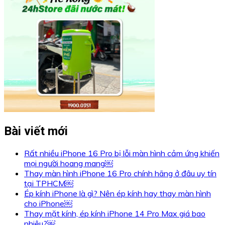
Bài viết mới
Rất nhiều iPhone 16 Pro bị lỗi màn hình cảm ứng khiến
mọi người hoang mang￼
Thay màn hình iPhone 16 Pro chính hãng ở đâu uy tín
tại TPHCM￼
Ép kính iPhone là gì? Nên ép kính hay thay màn hình
cho iPhone￼
Thay mặt kính, ép kính iPhone 14 Pro Max giá bao
nhiêu?￼