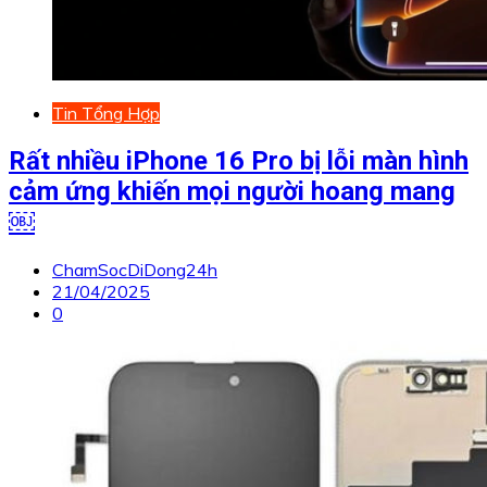
Tin Tổng Hợp
Rất nhiều iPhone 16 Pro bị lỗi màn hình
cảm ứng khiến mọi người hoang mang
￼
ChamSocDiDong24h
21/04/2025
0