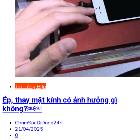
Tin Tổng Hợp
Ép, thay mặt kính có ảnh hưởng gì
không?￼￼
ChamSocDiDong24h
21/04/2025
0