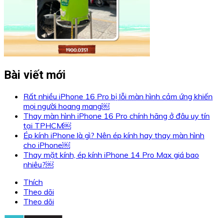
Bài viết mới
Rất nhiều iPhone 16 Pro bị lỗi màn hình cảm ứng khiến
mọi người hoang mang￼
Thay màn hình iPhone 16 Pro chính hãng ở đâu uy tín
tại TPHCM￼
Ép kính iPhone là gì? Nên ép kính hay thay màn hình
cho iPhone￼
Thay mặt kính, ép kính iPhone 14 Pro Max giá bao
nhiêu?￼
Thích
Theo dõi
Theo dõi