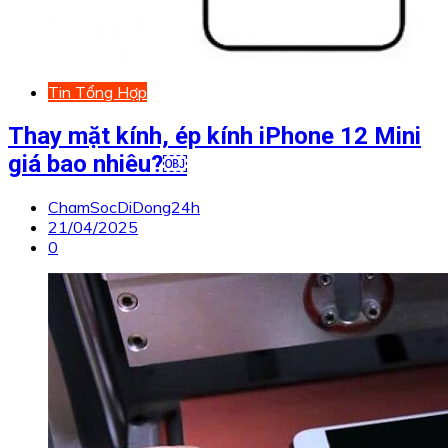
Tin Tổng Hợp
Thay mặt kính, ép kính iPhone 12 Mini
giá bao nhiêu?￼
ChamSocDiDong24h
21/04/2025
0