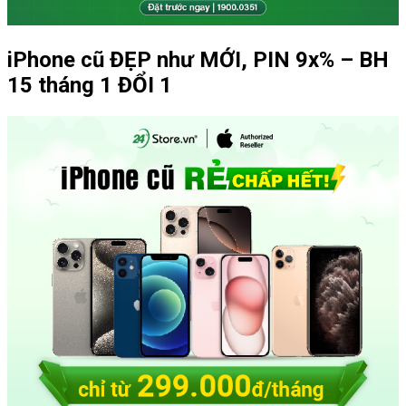
iPhone cũ ĐẸP như MỚI, PIN 9x% – BH
15 tháng 1 ĐỔI 1