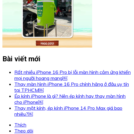
Bài viết mới
Rất nhiều iPhone 16 Pro bị lỗi màn hình cảm ứng khiến
mọi người hoang mang￼
Thay màn hình iPhone 16 Pro chính hãng ở đâu uy tín
tại TPHCM￼
Ép kính iPhone là gì? Nên ép kính hay thay màn hình
cho iPhone￼
Thay mặt kính, ép kính iPhone 14 Pro Max giá bao
nhiêu?￼
Thích
Theo dõi