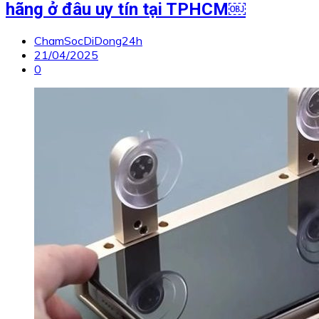
hãng ở đâu uy tín tại TPHCM￼
ChamSocDiDong24h
21/04/2025
0