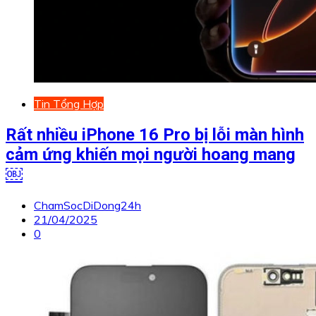
Tin Tổng Hợp
Rất nhiều iPhone 16 Pro bị lỗi màn hình
cảm ứng khiến mọi người hoang mang
￼
ChamSocDiDong24h
21/04/2025
0