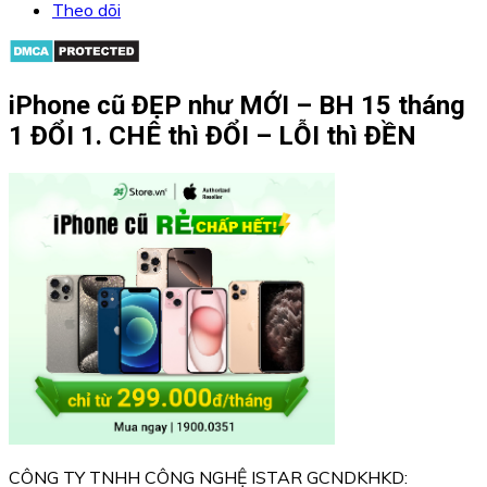
Theo dõi
iPhone cũ ĐẸP như MỚI – BH 15 tháng
1 ĐỔI 1. CHÊ thì ĐỔI – LỖI thì ĐỀN
CÔNG TY TNHH CÔNG NGHỆ ISTAR GCNDKHKD: