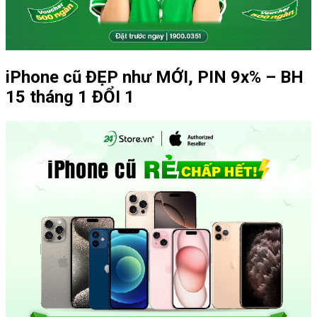
iPhone cũ ĐẸP như MỚI, PIN 9x% – BH
15 tháng 1 ĐỔI 1