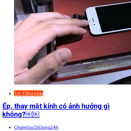
Tin Tổng Hợp
Ép, thay mặt kính có ảnh hưởng gì
không?￼￼
ChamSocDiDong24h