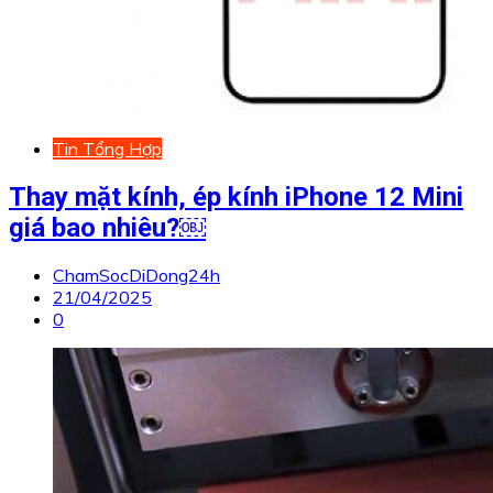
Tin Tổng Hợp
Thay mặt kính, ép kính iPhone 12 Mini
giá bao nhiêu?￼
ChamSocDiDong24h
21/04/2025
0