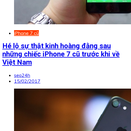
iPhone 7 cũ
Hé lộ sự thật kinh hoàng đằng sau
những chiếc iPhone 7 cũ trước khi về
Việt Nam
seo24h
15/02/2017