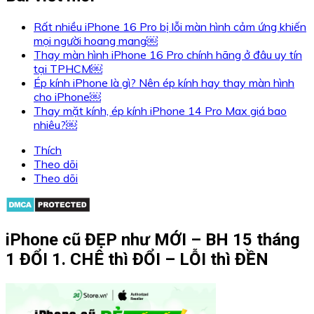
Rất nhiều iPhone 16 Pro bị lỗi màn hình cảm ứng khiến
mọi người hoang mang￼
Thay màn hình iPhone 16 Pro chính hãng ở đâu uy tín
tại TPHCM￼
Ép kính iPhone là gì? Nên ép kính hay thay màn hình
cho iPhone￼
Thay mặt kính, ép kính iPhone 14 Pro Max giá bao
nhiêu?￼
Thích
Theo dõi
Theo dõi
iPhone cũ ĐẸP như MỚI – BH 15 tháng
1 ĐỔI 1. CHÊ thì ĐỔI – LỖI thì ĐỀN