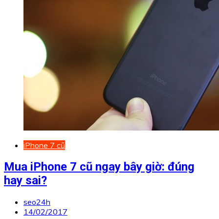
iPhone 7 cũ
Mua iPhone 7 cũ ngay bây giờ: đúng
hay sai?
seo24h
14/02/2017