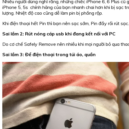
Nhiều người dùng nghĩ rằng, những chiếc iPhone 6, 6 Plus cũ g
iPhone 5, 5s chính hãng của bạn nhanh chai hơn khi bị sạc t
lượng. Nhiệt độ cao cũng dễ làm pin bị phồng rộp.
Khi điện thoại hết Pin thì bạn nên sạc sớm, Pin đầy rồi rút sạ
Sai lầm 2: Rút nóng cáp usb khi đang kết nối với PC
Do cơ chế Safely Remove nên nhiều khi mọi người bỏ qua thao
Sai lầm 3: Để điện thoại trong túi áo, quần