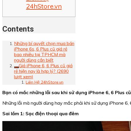
24hStore.vn
Contents
Những bí quyết chọn mua bán
iPhone 6s, 6 Plus cũ giá rẻ
bao nhiêu tại TPHCM mà
người dùng cần biết
Giá iPhone 6, 6 Plus cũ giá
rẻ hiện nay là hợp lý? (2690
lượt xem)
Liên Hệ 24hStore.vn
Bạn có mắc những lỗi sau khi sử dụng iPhone 6, 6 Plus cũ
Những lỗi mà người dùng hay mắc phải khi sử dụng iPhone 6, 6
Sai lầm 1: Sạc điện thoại qua đêm