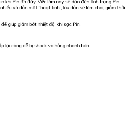
khi Pin đã đầy. Việc làm này sẽ dẫn đến tình trạng Pin
ng nhiều và dần mất “hoạt tính”, lâu dần sẽ làm chai, giảm thời
 để giúp giảm bớt nhiệt độ khi sạc Pin.
ấp lại càng dễ bị shock và hỏng nhanh hơn.