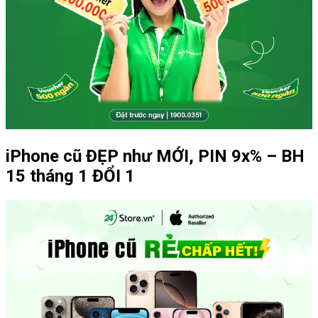
iPhone cũ ĐẸP như MỚI, PIN 9x% – BH
15 tháng 1 ĐỔI 1