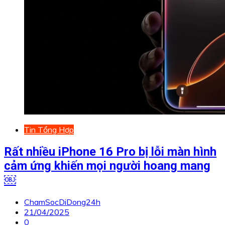
Tin Tổng Hợp
Rất nhiều iPhone 16 Pro bị lỗi màn hình
cảm ứng khiến mọi người hoang mang
￼
ChamSocDiDong24h
21/04/2025
0