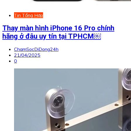
Tin Tổng Hợp
Thay màn hình iPhone 16 Pro chính
hãng ở đâu uy tín tại TPHCM￼
ChamSocDiDong24h
21/04/2025
0