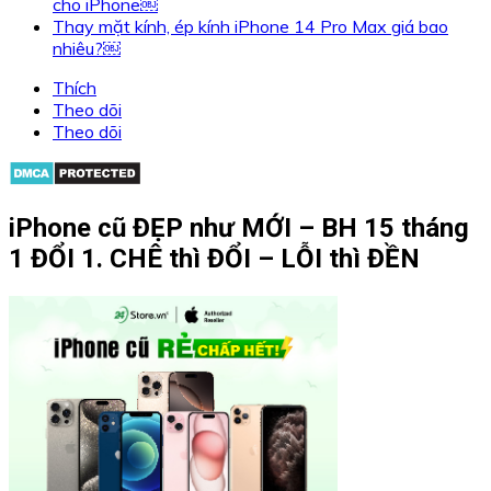
cho iPhone￼
Thay mặt kính, ép kính iPhone 14 Pro Max giá bao
nhiêu?￼
Thích
Theo dõi
Theo dõi
iPhone cũ ĐẸP như MỚI – BH 15 tháng
1 ĐỔI 1. CHÊ thì ĐỔI – LỖI thì ĐỀN