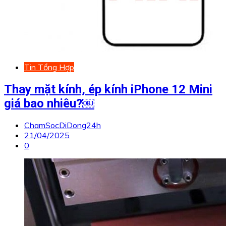
Tin Tổng Hợp
Thay mặt kính, ép kính iPhone 12 Mini
giá bao nhiêu?￼
ChamSocDiDong24h
21/04/2025
0