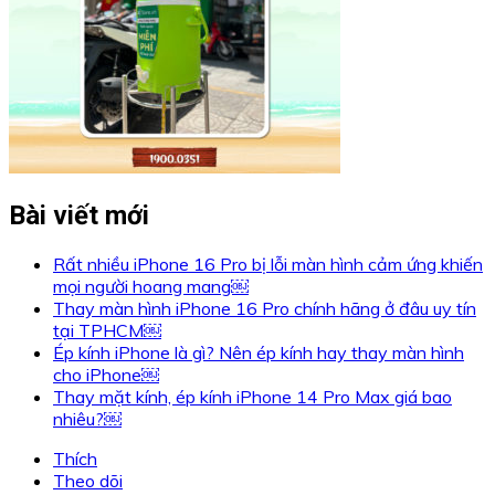
Bài viết mới
Rất nhiều iPhone 16 Pro bị lỗi màn hình cảm ứng khiến
mọi người hoang mang￼
Thay màn hình iPhone 16 Pro chính hãng ở đâu uy tín
tại TPHCM￼
Ép kính iPhone là gì? Nên ép kính hay thay màn hình
cho iPhone￼
Thay mặt kính, ép kính iPhone 14 Pro Max giá bao
nhiêu?￼
Thích
Theo dõi