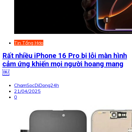
Tin Tổng Hợp
Rất nhiều iPhone 16 Pro bị lỗi màn hình
cảm ứng khiến mọi người hoang mang
￼
ChamSocDiDong24h
21/04/2025
0