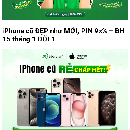
iPhone cũ ĐẸP như MỚI, PIN 9x% – BH
15 tháng 1 ĐỔI 1