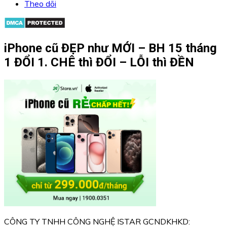
Theo dõi
iPhone cũ ĐẸP như MỚI – BH 15 tháng
1 ĐỔI 1. CHÊ thì ĐỔI – LỖI thì ĐỀN
CÔNG TY TNHH CÔNG NGHỆ ISTAR GCNDKHKD: