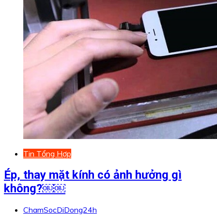
Tin Tổng Hợp
Ép, thay mặt kính có ảnh hưởng gì
không?￼￼
ChamSocDiDong24h