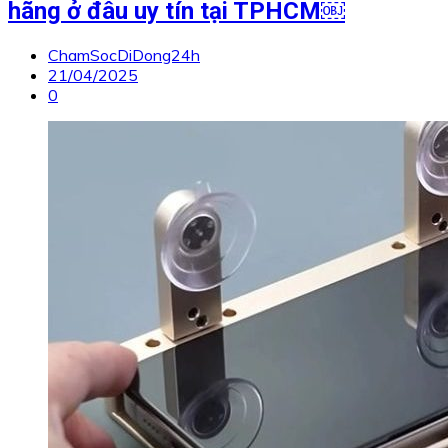
hãng ở đâu uy tín tại TPHCM￼
ChamSocDiDong24h
21/04/2025
0