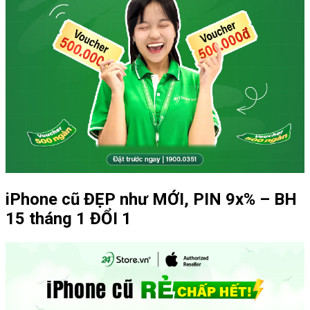
iPhone cũ ĐẸP như MỚI, PIN 9x% – BH
15 tháng 1 ĐỔI 1