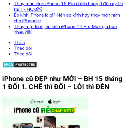
Thay màn hình iPhone 16 Pro chính hãng ở đâu uy tín
tại TPHCM￼
Ép kính iPhone là gì? Nên ép kính hay thay màn hình
cho iPhone￼
Thay mặt kính, ép kính iPhone 14 Pro Max giá bao
nhiêu?￼
Thích
Theo dõi
Theo dõi
iPhone cũ ĐẸP như MỚI – BH 15 tháng
1 ĐỔI 1. CHÊ thì ĐỔI – LỖI thì ĐỀN