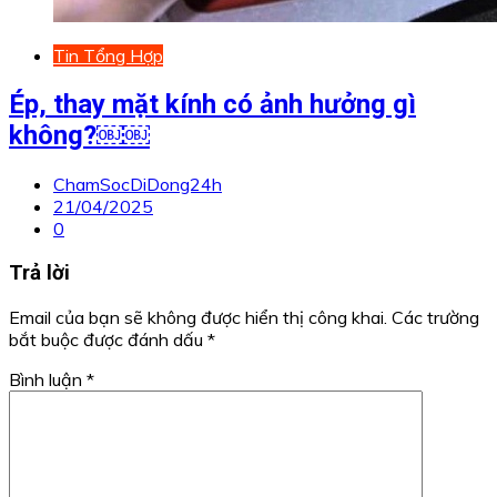
Tin Tổng Hợp
Ép, thay mặt kính có ảnh hưởng gì
không?￼￼
ChamSocDiDong24h
21/04/2025
0
Trả lời
Email của bạn sẽ không được hiển thị công khai.
Các trường
bắt buộc được đánh dấu
*
Bình luận
*