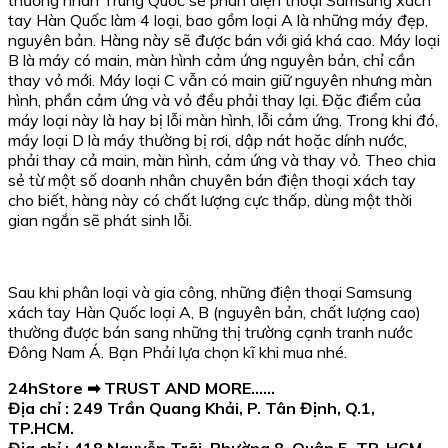
tay Hàn Quốc làm 4 loại, bao gồm loại A là những máy đẹp,
nguyên bản. Hàng này sẽ được bán với giá khá cao. Máy loại
B là máy có main, màn hình cảm ứng nguyên bản, chỉ cần
thay vỏ mới. Máy loại C vẫn có main giữ nguyên nhưng màn
hình, phần cảm ứng và vỏ đều phải thay lại. Đặc điểm của
máy loại này là hay bị lỗi màn hình, lỗi cảm ứng. Trong khi đó,
máy loại D là máy thường bị rơi, dập nát hoặc dính nước,
phải thay cả main, màn hình, cảm ứng và thay vỏ. Theo chia
sẻ từ một số doanh nhân chuyên bán điện thoại xách tay
cho biết, hàng này có chất lượng cực thấp, dùng một thời
gian ngắn sẽ phát sinh lỗi.
Sau khi phân loại và gia công, những điện thoại Samsung
xách tay Hàn Quốc loại A, B (nguyên bản, chất lượng cao)
thường được bán sang những thị trường cạnh tranh nước
Đông Nam Á. Bạn Phải lựa chọn kĩ khi mua nhé.
24hStore ➡ TRUST AND MORE……
Địa chỉ : 249 Trần Quang Khải, P. Tân Định, Q.1,
TP.HCM.
Địa chỉ : 418 Nguyễn Trãi, Phường 8, Quận 5, TP. HCM.