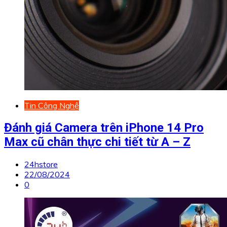
Tin Công Nghệ
Đánh giá Camera trên iPhone 14 Pro
Max cũ chân thực chi tiết từ A – Z
24hstore
22/08/2024
0