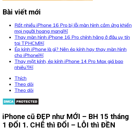
Bài viết mới
Rất nhiều iPhone 16 Pro bị lỗi màn hình cảm ứng khiến
mọi người hoang mang￼
Thay màn hình iPhone 16 Pro chính hãng ở đâu uy tín
tại TPHCM￼
Ép kính iPhone là gì? Nên ép kính hay thay màn hình
cho iPhone￼
Thay mặt kính, ép kính iPhone 14 Pro Max giá bao
nhiêu?￼
Thích
Theo dõi
Theo dõi
iPhone cũ ĐẸP như MỚI – BH 15 tháng
1 ĐỔI 1. CHÊ thì ĐỔI – LỖI thì ĐỀN