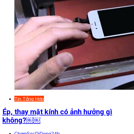
Tin Tổng Hợp
Ép, thay mặt kính có ảnh hưởng gì
không?￼￼
ChamSocDiDong24h