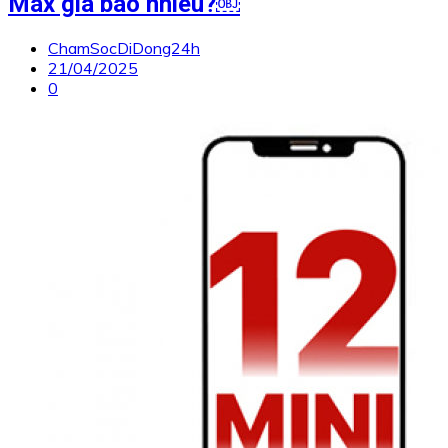
Max giá bao nhiêu?￼
ChamSocDiDong24h
21/04/2025
0