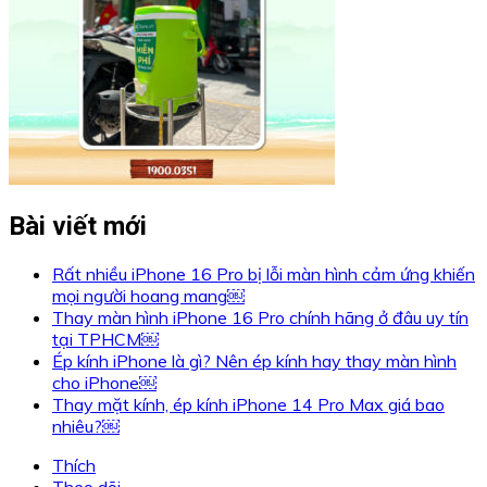
Bài viết mới
Rất nhiều iPhone 16 Pro bị lỗi màn hình cảm ứng khiến
mọi người hoang mang￼
Thay màn hình iPhone 16 Pro chính hãng ở đâu uy tín
tại TPHCM￼
Ép kính iPhone là gì? Nên ép kính hay thay màn hình
cho iPhone￼
Thay mặt kính, ép kính iPhone 14 Pro Max giá bao
nhiêu?￼
Thích
Theo dõi