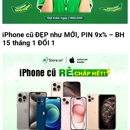
iPhone cũ ĐẸP như MỚI, PIN 9x% – BH
15 tháng 1 ĐỔI 1