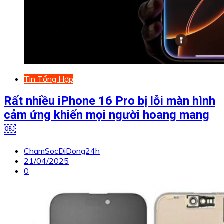
Tin Tổng Hợp
Rất nhiều iPhone 16 Pro bị lỗi màn hình
cảm ứng khiến mọi người hoang mang
￼
ChamSocDiDong24h
21/04/2025
0