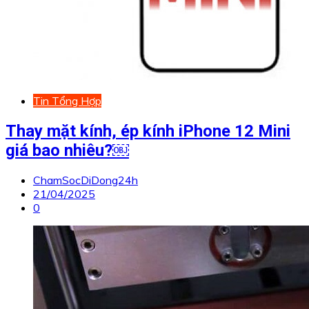
Tin Tổng Hợp
Thay mặt kính, ép kính iPhone 12 Mini
giá bao nhiêu?￼
ChamSocDiDong24h
21/04/2025
0