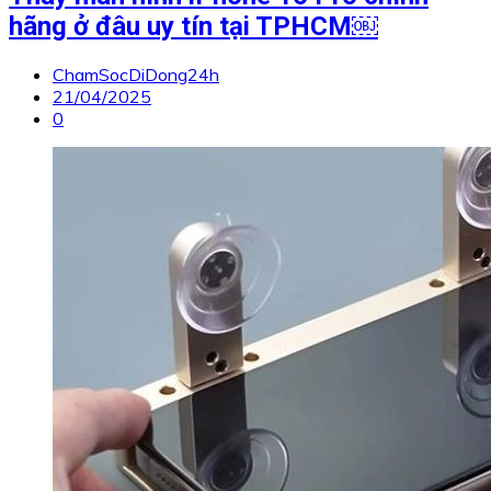
hãng ở đâu uy tín tại TPHCM￼
ChamSocDiDong24h
21/04/2025
0