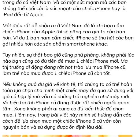
trong đó có Việt Nam. Và có một sức mạnh mà các bạn
không thể chối cải là sức mạnh của chiếc iPhone hay là
iPad đến từ Apple.
Một điều rất dễ nhận ra ở Việt Nam đó là khi bạn cầm
chiếc iPhone của Apple thì sẽ nâng cao giá trị của bạn
hơn. Ví dụ 1 bạn nam cầm chiếc iPhone sẽ thu hút các bạn
gái nhiều hơn các sản phẩm smartphone khác.
Tuy nhiên, sự thật bao giờ cũng phũ phàng, không phải lúc
nào bạn cũng có đủ tiền để mua 1 chiếc iPhone mới. Mà
thị trường di động đang rất hot trào lưu mua iPhone cũ,
làm thế nào mua được 1 chiếc iPhone cũ còn tốt.
Nếu không quá dư giả về kinh tế, thì chúng ta có thể hoàn
toàn lựa chọn cho mình một chiếc máy đã qua sử dụng với
giá cả hợp lý mà vẫn có những trải nghiệm như máy mới.
Và hiện tại thì iPhone cũ đang được rất nhiều người quan
tâm. Xong không phải ai cũng có đủ kiến thức để chọn
mua. Hôm nay, trong bài viết này mình sẽ hướng dẫn các
cách để lựa chọn mua một chiếc iPhone 6 cũ vẫn còn
nguyên bản và sử dụng được ổn định lâu dài.