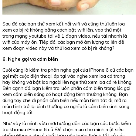
Sau đó các bạn thử xem kết nối wifi và cũng thử luôn loa
xem có bị rè không bằng cách bật wifi lên, vào thử một
trang mạng youtube tải về 1 đoạn video, nếu tải nhanh là
wifi của máy ổn. Tiếp đó, các bạn mở âm lượng to lên để
xem đoạn video này và thử loa xem có bị rè không?
6, Nghe gọi và cảm biến
Cuối cùng là kiểm tra phần nghe gọi của iPhone 6 cũ các bạn
gọi một cuộc điện thoại, áp tại vào nghe xem loa có trong
hay không và bật loa ngoài lên nge thử xem loa có rè không.
Bên cạnh đó, bạn kiểm tra luôn phần cảm biến trong lúc gọi
xem cảm biến sáng có hoạt động bình thường không. Bạn
dùng tay che đi phần cảm biến nếu màn hình tắt đi, mở ra
màn hình trở lại bình thường có nghĩa là cảm biến ánh sáng
hoạt động tốt.
Như vậy là mình vừa mới hướng dẫn các bạn các bước kiểm
tra khi mua iPhone 6 cũ. Để chọn mua cho mình một siêu
phẩm iPhone ưng ý nhất bạn nên hoàn thành tất cả các