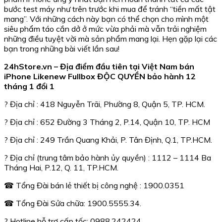
bước test máy như trên trước khi mua để tránh “tiền mất tật
mang”. Với những cách này bạn có thể chọn cho mình một
siêu phẩm táo cắn dở ở mức vừa phải mà vẫn trải nghiệm
những điều tuyệt vời mà sản phẩm mang lại. Hẹn gặp lại các
bạn trong những bài viết lần sau!
24hStore.vn – Địa điểm đầu tiên tại Việt Nam bán
iPhone Likenew Fullbox ĐỘC QUYỀN bảo hành 12
tháng 1 đổi 1
? Địa chỉ : 418 Nguyễn Trãi, Phường 8, Quận 5, TP. HCM.
? Địa chỉ : 652 Đường 3 Tháng 2, P.14, Quận 10, TP. HCM
? Địa chỉ : 249 Trần Quang Khải, P. Tân Định, Q.1, TP.HCM.
? Địa chỉ (trung tâm bảo hành ủy quyền) : 1112 – 1114 Ba
Tháng Hai, P.12, Q. 11, TP.HCM.
☎ Tổng Đài bán lẻ thiết bị công nghệ : 1900.0351
☎ Tổng Đài Sửa chữa: 1900.5555.34.
? Hotline hỗ trợ cấp tốc: 0988.242424.