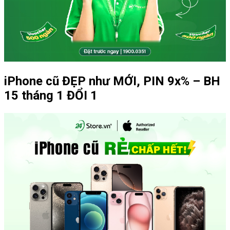
iPhone cũ ĐẸP như MỚI, PIN 9x% – BH
15 tháng 1 ĐỔI 1