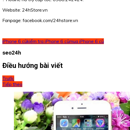
Website: 24hStore.vn
Fanpage: facebook.com/24hstore.vn
iPhone 6 cũ
kiểm tra iPhone 6 cũ
mua iPhone 6 cũ
seo24h
Điều hướng bài viết
Trước
Tiếp theo