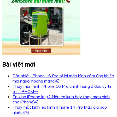
Bài viết mới
Rất nhiều iPhone 16 Pro bị lỗi màn hình cảm ứng khiến
mọi người hoang mang￼
Thay màn hình iPhone 16 Pro chính hãng ở đâu uy tín
tại TPHCM￼
Ép kính iPhone là gì? Nên ép kính hay thay màn hình
cho iPhone￼
Thay mặt kính, ép kính iPhone 14 Pro Max giá bao
nhiêu?￼