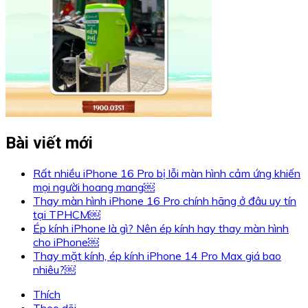
Bài viết mới
Rất nhiều iPhone 16 Pro bị lỗi màn hình cảm ứng khiến
mọi người hoang mang￼
Thay màn hình iPhone 16 Pro chính hãng ở đâu uy tín
tại TPHCM￼
Ép kính iPhone là gì? Nên ép kính hay thay màn hình
cho iPhone￼
Thay mặt kính, ép kính iPhone 14 Pro Max giá bao
nhiêu?￼
Thích
Theo dõi