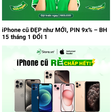
iPhone cũ ĐẸP như MỚI, PIN 9x% – BH
15 tháng 1 ĐỔI 1