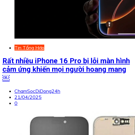
Tin Tổng Hợp
Rất nhiều iPhone 16 Pro bị lỗi màn hình
cảm ứng khiến mọi người hoang mang
￼
ChamSocDiDong24h
21/04/2025
0