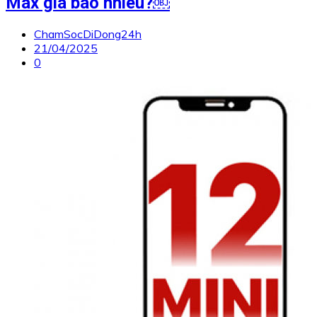
Max giá bao nhiêu?￼
ChamSocDiDong24h
21/04/2025
0