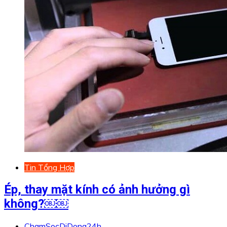
Tin Tổng Hợp
Ép, thay mặt kính có ảnh hưởng gì
không?￼￼
ChamSocDiDong24h