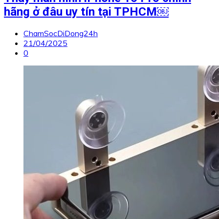
hãng ở đâu uy tín tại TPHCM￼
ChamSocDiDong24h
21/04/2025
0