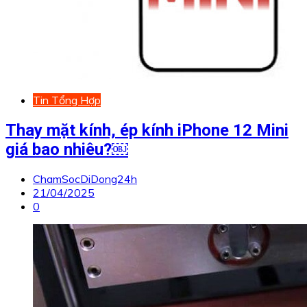
Tin Tổng Hợp
Thay mặt kính, ép kính iPhone 12 Mini
giá bao nhiêu?￼
ChamSocDiDong24h
21/04/2025
0