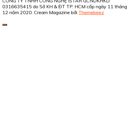
CÔNG TY TNHH CÔNG NGHỆ ISTAR GCNDKHKD:
0316635415 do Sở KH & ĐT TP. HCM cấp ngày 11 tháng
12 năm 2020.
Cream Magazine bởi
Themebeez